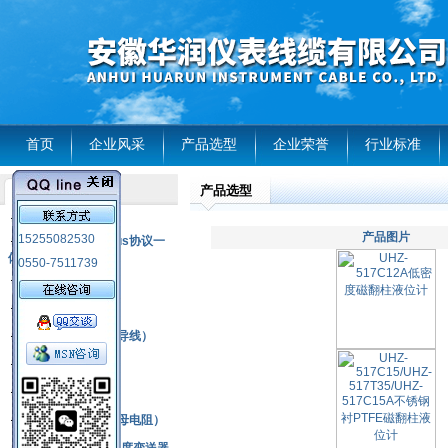
首页
企业风采
产品选型
企业荣誉
行业标准
产品选型
产品列表
风电温度传感器
产品图片
15255082530
RS485通讯modbus协议一
体化现场智能仪表
0550-7511739
热电偶
压力式温度计
热电偶补偿电缆（导线）
振动传感器
热电阻
铂热电阻元件（云母电阻）