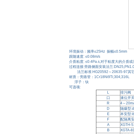
环境振动：频率≤25Hz 振幅≤0.5mm
跟随速度: ≤0.08m/s
介质粘度: ≤0.4Pa.s,对于粘度大的
过程连接:旁路侧面安装法兰:DN25,PN1.0或
法兰标准:HG20592～20635-97
材质：旁路管：1Cr18Ni9Ti;304;316L
浮子：钛
可选项:
L
排污阀
口
液位开
R
4～20
D
隔爆型:dI
E
本安型:ib
F
配隔离
A
XGTH
B
XGTA