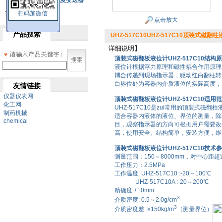
SBW系列一体化温度变送器
扫码加微信
双金属温度计
点击放大
产品搜索
UHZ-517C10UHZ-517C10顶装式磁翻
详细说明】
顶装式磁翻板液位计UHZ-517C10结构
液位计根据浮力原理和磁性耦合作用原理
耦合传递到现场指示器，驱动红白翻柱转
白界位处为容器内介质液位的实际高度，
友情链接
仪器仪表网
顶装式磁翻板液位计UHZ-517C10适用
化工网
UHZ-517C10是zui常用的顶装式磁翻
制药机械
适合容器内液体的液位、界位的测量，除
chemical
目，观察指示器的方向可根据用户需要改
高，使用安全。结构简单，安装方便，维
顶装式磁翻板液位计UHZ-517C10技
测量范围：150～8000mm，对中心距
工作压力：2.5MPa
工作温度: UHZ-517C10 :-20～100℃
UHZ-517C10A :-20～200℃
精确度:±10mm
3
介质密度: 0.5～2.0g/cm
3
介质密度差: ≥150kg/m
（测量界位）