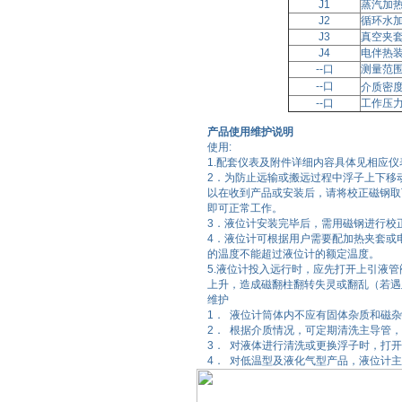
J1
蒸汽加
J2
循环水
J3
真空夹
J4
电伴热
--口
测量范围
--口
介质密度
--口
工作压力
产品使用维护说明
使用:
1.配套仪表及附件详细内容具体见相应
2．为防止远输或搬远过程中浮子上下移
以在收到产品或安装后，请将校正磁钢取
即可正常工作。
3．液位计安装完毕后，需用磁钢进行校
4．液位计可根据用户需要配加热夹套或
的温度不能超过液位计的额定温度。
5.液位计投入远行时，应先打开上引液
上升，造成磁翻柱翻转失灵或翻乱（若遇
维护
1． 液位计筒体内不应有固体杂质和磁
2． 根据介质情况，可定期清洗主导管
3． 对液体进行清洗或更换浮子时，打
4． 对低温型及液化气型产品，液位计