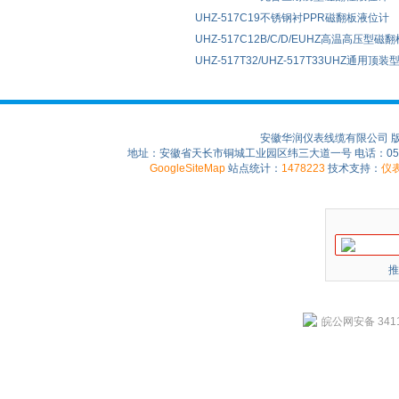
UHZ-517C19不锈钢衬PPR磁翻板液位计
UHZ-517C12B/C/D/EUHZ高温高压型磁
UHZ-517T32/UHZ-517T33UHZ通用
安徽华润仪表线缆有限公司 
地址：安徽省天长市铜城工业园区纬三大道一号 电话：0550-75
GoogleSiteMap
站点统计：
1478223
技术支持：
仪
推
皖公网安备 3411