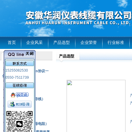
首页
企业风采
产品选型
企业荣誉
行业标准
产品选型
产品列表
风电温度传感器
15255082530
RS485通讯modbus协议一
体化现场智能仪表
0550-7511739
热电偶
压力式温度计
热电偶补偿电缆（导线）
振动传感器
热电阻
铂热电阻元件（云母电阻）