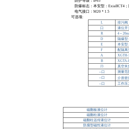
防护等级：
IP65
防爆标志：本安型：
ExiaIICT4
；
电气接口：
M20＊1.5
可选项
:
L
排污阀
口
液位开
R
4
～
20
D
隔爆型
E
本安型
F
配隔离
A
XGTH-
B
XGTA-
J3
真空夹
--
口
测量范
--
口
介质密
--
口
工作压
磁翻板液位计
磁翻柱液位计
磁翻柱远传液位计
防腐型磁性液位计