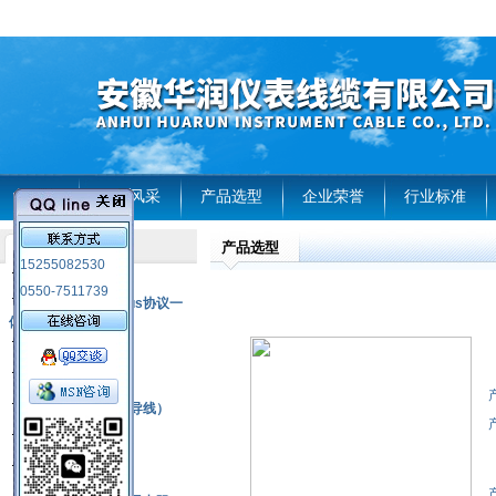
首页
企业风采
产品选型
企业荣誉
行业标准
产品选型
产品列表
15255082530
风电温度传感器
0550-7511739
RS485通讯modbus协议一
体化现场智能仪表
热电偶
压力式温度计
热电偶补偿电缆（导线）
振动传感器
热电阻