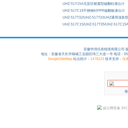
UHZ-51Y15A无盲区耐腐型磁翻柱液位计
UHZ-517C19不锈钢衬PPR磁翻板液位计
UHZ-517T32/UHZ-517T33UHZ通用
UHZ-517C15/UHZ-517T35/UHZ-51
安徽华润仪表线缆有限公司 
地址：安徽省天长市铜城工业园区纬三大道一号 电话：0550-75
GoogleSiteMap
站点统计：
1478223
技术支持：
仪
推
皖公网安备 3411