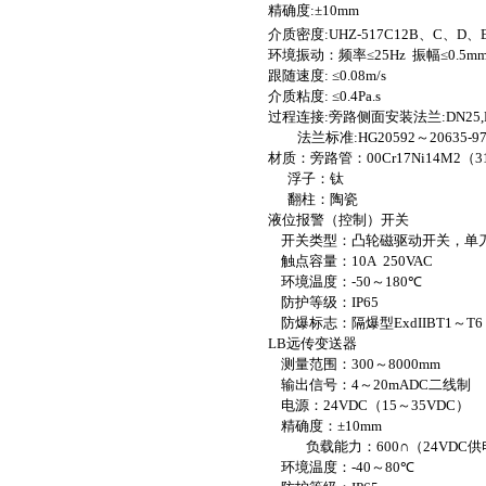
精确度
:
±
10mm
介质密度
:
UHZ
-517C
12B
、
C
、
D
、
环境振动：频率
≤
25Hz
振幅≤
0.5m
跟随速度
:
≤
0.08m
/s
介质粘度
:
≤
0.4Pa.s
过程连接
:
旁路侧面安装法兰
:DN25,
法兰标准
:HG20592
～
20635-9
材质：旁路管：
00Cr17Ni
14M2
（3
浮子：钛
翻柱：陶瓷
液位报警（控制）开关
开关类型：凸轮磁驱动开关，单
触点容量：
10A
250VAC
环境温度：
-50
～
180
℃
防护等级：
IP65
防爆标志：隔爆型
ExdIIBT1
～
T6
LB
远传变送器
测量范围：
300
～
8000mm
输出信号：
4
～
20mADC
二线制
电源：
24VDC
（
15
～
35VDC
）
精确度：±
10mm
负载能力：
600
∩（
24VDC
供
环境温度：
-40
～
80
℃