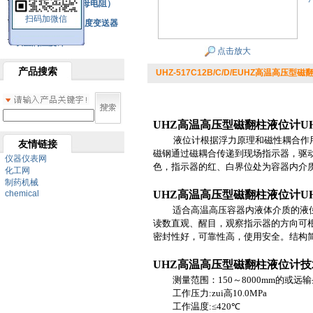
铂热电阻元件（云母电阻）
扫码加微信
SBW系列一体化温度变送器
双金属温度计
点击放大
产品搜索
UHZ-517C12B/C/D/EUHZ高温高压型
UHZ高温高压型
磁翻柱液位计
U
液位计根据浮力原理和磁性耦合作
友情链接
磁钢通过磁耦合传递到现场指示器，驱
仪器仪表网
色，指示器的红、白界位处为容器内介
化工网
制药机械
chemical
UHZ高温高压型
磁翻柱液位计
U
适合高温高压容器内液体介质的液
读数直观、醒目，观察指示器的方向可
密封性好，可靠性高，使用安全。结构
UHZ高温高压型
磁翻柱液位计
技
测量范围：
150
～
8000mm
的或远输
工作压力:
zui高
10.0MPa
工作温度
:
≤
420
℃