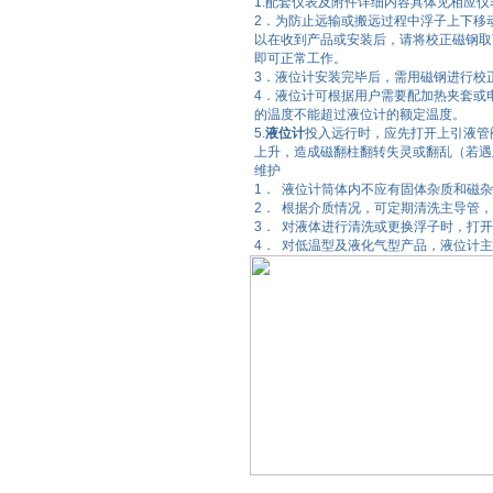
1.配套仪表及附件详细内容具体见相应
2．为防止远输或搬远过程中浮子上下移
以在收到产品或安装后，请将校正磁钢取
即可正常工作。
3．液位计安装完毕后，需用磁钢进行校
4．液位计可根据用户需要配加热夹套或
的温度不能超过液位计的额定温度。
5.
液位计
投入远行时，应先打开上引液管
上升，造成磁翻柱翻转失灵或翻乱（若遇
维护
1． 液位计筒体内不应有固体杂质和磁
2． 根据介质情况，可定期清洗主导管
3． 对液体进行清洗或更换浮子时，打
4． 对低温型及液化气型产品，液位计