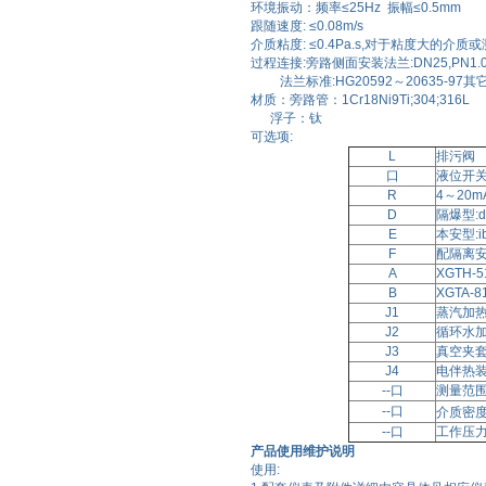
环境振动：频率≤25Hz 振幅≤0.5mm
跟随速度: ≤0.08m/s
介质粘度: ≤0.4Pa.s,对于粘度大的
过程连接:旁路侧面安装法兰:DN25,PN1.0或
法兰标准:HG20592～20635-97
材质：旁路管：1Cr18Ni9Ti;304;316L
浮子：钛
可选项:
L
排污阀
口
液位开
R
4～20
D
隔爆型:dI
E
本安型:ib
F
配隔离
A
XGTH
B
XGTA
J1
蒸汽加
J2
循环水
J3
真空夹
J4
电伴热
--口
测量范围
--口
介质密度
--口
工作压力
产品使用维护说明
使用: