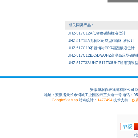
相关同类产品：
UHZ-517C12A低密度磁翻柱液位计
UHZ-51Y15A无盲区耐腐型磁翻柱液位计
UHZ-517C19不锈钢衬PPR磁翻板液位计
UHZ-517C12B/C/D/EUHZ高温高压型磁
UHZ-517T32/UHZ-517T33UHZ通用
安徽华润仪表线缆有限公司 
地址：安徽省天长市铜城工业园区纬三大道一号 电话：0550-75
GoogleSiteMap
站点统计：
1477494
技术支持：
仪
推