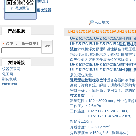
铂热电阻元件（云母电阻）
扫码加微信
SBW系列一体化温度变送器
双金属温度计
点击放大
产品搜索
UHZ-517C15/ UHZ-517C15AUHZ-51
UHZ-517C15/ UHZ-517C15A磁
UHZ-517C15/ UHZ-517C15A磁性
液位计
根据浮力原理和磁性耦合作用原理
耦合传递到现场指示器，驱动红白翻柱转
白界位处为容器内介质液位的实际高度，
友情链接
UHZ-517C15/ UHZ-517C15A磁性
仪器仪表网
UHZ-517C15/ UHZ-517C15A
磁性翻柱
化工网
质的液位测量。
制药机械
通用型磁性翻柱液位计
适合容器内液体的
chemical
新颖，读数直观、醒目，观察指示器的方
密封性好，可靠性高，使用安全。结构简
技术参数 ：
测量范围：150～8000mm，对中心距
工作压力：2.5MPa
工作温度: UHZ-517C15:-20～100℃
UHZ-517C15A :-20～200℃
精确度:±10mm
3
介质密度: 0.5～2.0g/cm
3
介质密度差: ≥150kg/m
（测量界位）