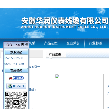
首页
企业风采
产品选型
企业荣誉
行业标准
产品选型
产品列表
15255082530
风电温度传感器
0550-7511739
RS485通讯modbus协议一
体化现场智能仪表
热电偶
压力式温度计
热电偶补偿电缆（导线）
振动传感器
热电阻