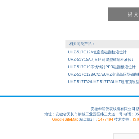
相关同类产品：
UHZ-517C12A低密度磁翻柱液位计
UHZ-51Y15A无盲区耐腐型磁翻柱液位计
UHZ-517C19不锈钢衬PPR磁翻板液位计
UHZ-517C12B/C/D/EUHZ高温高压型磁
UHZ-517T32/UHZ-517T33UHZ通用
安徽华润仪表线缆有限公司 
地址：安徽省天长市铜城工业园区纬三大道一号 电话：0550-75
GoogleSiteMap
站点统计：
1477494
技术支持：
仪