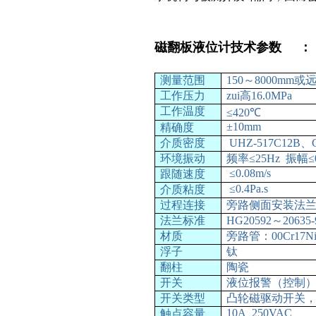
磁翻板液位计
技术参数 ：
测量范围
150
～
8000mm
或
工作压力
zui高
16.0MPa
工作温度
≤420
℃
±10mm
精确度
介质密度
UHZ-517C12B
、
环境振动
频率
≤25Hz
振幅
≤
≤0.08m/s
跟随速度
≤0.4Pa.s
介质粘度
过程连接
旁路侧面安装法
法兰标准
HG20592
～
20635-
材质
旁路管：
00Cr17
浮子
钛
翻柱
陶瓷
开关
液位报警（控制
开关类型
凸轮磁驱动开关
10A 250VAC
触点容量