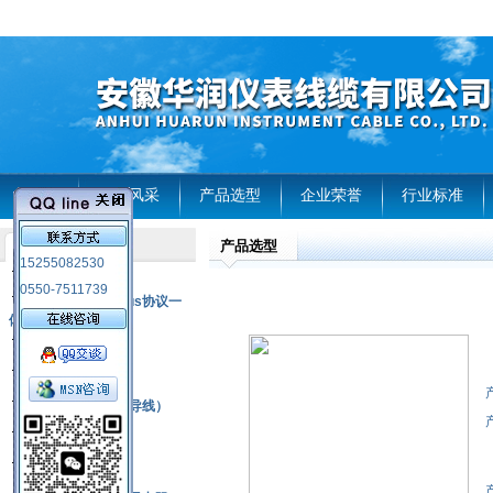
首页
企业风采
产品选型
企业荣誉
行业标准
产品选型
产品列表
15255082530
风电温度传感器
0550-7511739
RS485通讯modbus协议一
体化现场智能仪表
热电偶
压力式温度计
热电偶补偿电缆（导线）
振动传感器
热电阻