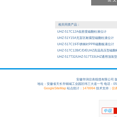
相关同类产品：
UHZ-517C12A低密度磁翻柱液位计
UHZ-51Y15A无盲区耐腐型磁翻柱液位计
UHZ-517C19不锈钢衬PPR磁翻板液位计
UHZ-517C12B/C/D/EUHZ高温高压型磁
UHZ-517T32/UHZ-517T33UHZ通用
安徽华润仪表线缆有限公司 
地址：安徽省天长市铜城工业园区纬三大道一号 电话：0550-75
GoogleSiteMap
站点统计：
1478994
技术支持：
仪