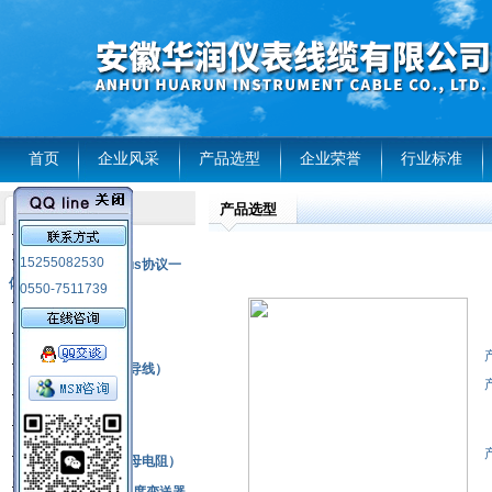
首页
企业风采
产品选型
企业荣誉
行业标准
产品选型
产品列表
风电温度传感器
15255082530
RS485通讯modbus协议一
体化现场智能仪表
0550-7511739
热电偶
压力式温度计
热电偶补偿电缆（导线）
振动传感器
热电阻
铂热电阻元件（云母电阻）