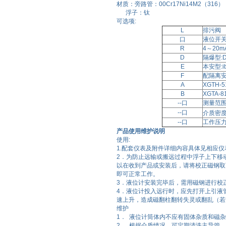
材质：旁路管：00Cr17Ni14M2（316）
浮子：钛
可选项:
L
排污阀
口
液位开
R
4～20
D
隔爆型:Di
E
本安型:ib
F
配隔离
A
XGTH
B
XGTA
--口
测量范围
--口
介质密度
--口
工作压力
产品使用维护说明
使用:
1.配套仪表及附件详细内容具体见相应
2．为防止远输或搬远过程中浮子上下移
以在收到产品或安装后，请将校正磁钢取
即可正常工作。
3．液位计安装完毕后，需用磁钢进行校
4．液位计投入远行时，应先打开上引液
速上升，造成磁翻柱翻转失灵或翻乱（若
维护
1． 液位计筒体内不应有固体杂质和磁
2． 根据介质情况，可定期清洗主导管