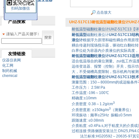
SBW系列一体化温度变送器
扫码加微信
双金属温度计
点击放大
产品搜索
UHZ-517C13耐低温型磁翻柱液位计UHZ-5
耐低温型磁翻柱液位计UHZ-517C13【
耐低温型
磁翻柱液位计
UHZ-517C13结
液位计
根据浮力原理和磁性耦合作用原理
耦合传递到现场指示器，驱动红白翻柱转
白界位处为容器内介质液位的实际高度，
友情链接
耐低温型磁翻柱液位计UHZ-517C13适
仪器仪表网
适合低温场合的液位测量。zui低工作温度
化工网
远传变送器、报警（控制）开关，指示功
制药机械
大，不受储槽高度限制，指示机构与被测
chemical
耐低温型磁翻柱液位计UHZ-517C13技
测量范围：150～8000mm的或远输
工作压力： 2.5M Pa
工作温度:-196～100℃
精确度:±10mm
3
介质密度: 0.38～1.2g/cm
3
介质密度差: ≥150kg/m
（测量界位）
环境振动：频率≤25Hz 振幅≤0.5mm
跟随速度: ≤0.08m/s
介质粘度: ≤0.4Pa.s,对于粘度大的
过程连接:旁路侧面安装法兰:DN25,PN4.
法兰标准:HG20592～20635-97