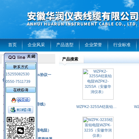
首页
企业风采
产品选型
企业荣誉
行业标准
产品搜索
产品列表
风电温度传感器
15255082530
RS485通讯modbus协议一
体化现场智能仪表
0550-7511739
热电偶
压力式温度计
热电偶补偿电缆（导线）
WZPK2-325SA铠装铂电阻WZPK2-325SA（安徽华润仪表）
振动传感器
热电阻
铂热电阻元件（云母电阻）