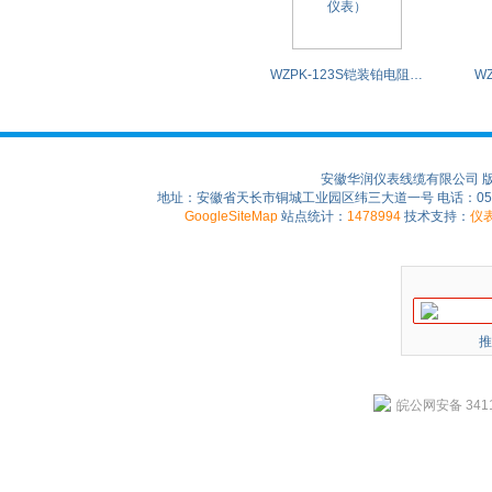
WZPK-123S铠装铂电阻WZPK-123S（安徽华润仪表）
安徽华润仪表线缆有限公司 
地址：安徽省天长市铜城工业园区纬三大道一号 电话：0550-75
GoogleSiteMap
站点统计：
1478994
技术支持：
仪
推
皖公网安备 3411