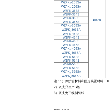
WZPK
-265SA
2
WZPK
-266SA
2
WZPK-363S
WZPK-364S
WZPK-365S
Pt100
WZPK-366S
WZPK
-365SA
2
WZPK
366SA
2
WZPK-463S
WZPK-464S
WZPK-465S
WZPK-466S
WZPK
-465SA
2
WZPK
466SA
2
WZPK-563S
WZPK-564S
WZPK-565S
WZPK-566S
WZPK
-565SA
2
WZPK
566SA
2
注：1）保护管材料和固定装置材料：1Cr1
2）双支只生产B级
3）双支为三线制引线