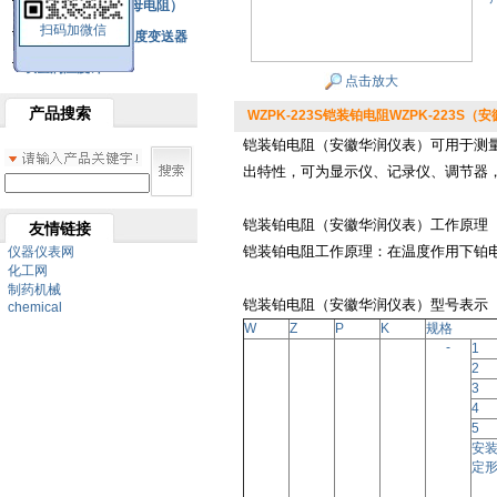
铂热电阻元件（云母电阻）
扫码加微信
SBW系列一体化温度变送器
双金属温度计
点击放大
产品搜索
WZPK-223S铠装铂电阻WZPK-223S
铠装铂电阻（安徽华润仪表）可用于测
出特性，可为显示仪、记录仪、调节器，扫
铠装铂电阻（安徽华润仪表）工作原理
友情链接
铠装铂电阻工作原理：在温度作用下铂
仪器仪表网
化工网
制药机械
铠装铂电阻（安徽华润仪表）型号表
chemical
W
Z
P
K
规格
-
1
2
3
4
5
安
定