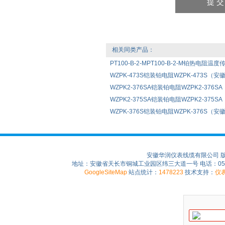
相关同类产品：
PT100-B-2-MPT100-B-2-M铂热电阻温度
WZPK-473S铠装铂电阻WZPK-473S（
WZPK2-376SA铠装铂电阻WZPK2-376
WZPK2-375SA铠装铂电阻WZPK2-375
WZPK-376S铠装铂电阻WZPK-376S（
安徽华润仪表线缆有限公司 
地址：安徽省天长市铜城工业园区纬三大道一号 电话：0550-75
GoogleSiteMap
站点统计：
1478223
技术支持：
仪