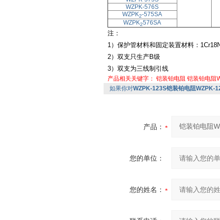
WZPK-576S
WZPK
-575SA
2
WZPK
576SA
2
注：
1）保护管材料和固定装置材料：1Cr18N
2）双支只生产B级
3）双支为三线制引线
产品相关关键字：
铠装铂电阻
铠装铂电阻WZ
如果你对
WZPK-123S铠装铂电阻WZPK
产品：
您的单位：
您的姓名：