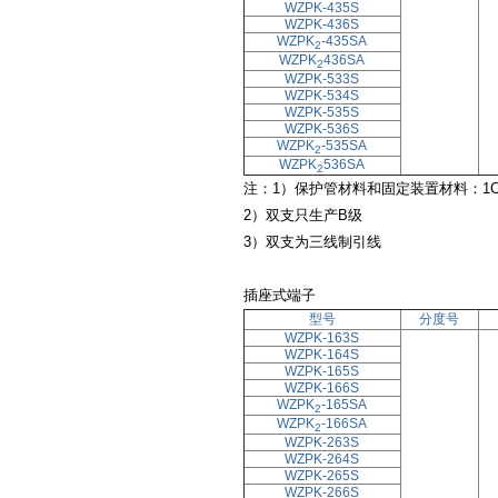
WZPK-435S
WZPK-436S
WZPK
-435SA
2
WZPK
436SA
2
WZPK-533S
WZPK-534S
WZPK-535S
WZPK-536S
WZPK
-535SA
2
WZPK
536SA
2
注：1）保护管材料和固定装置材料：1Cr1
2）双支只生产B级
3）双支为三线制引线
插座式端子
型号
分度号
WZPK-163S
WZPK-164S
WZPK-165S
WZPK-166S
WZPK
-165SA
2
WZPK
-166SA
2
WZPK-263S
WZPK-264S
WZPK-265S
WZPK-266S