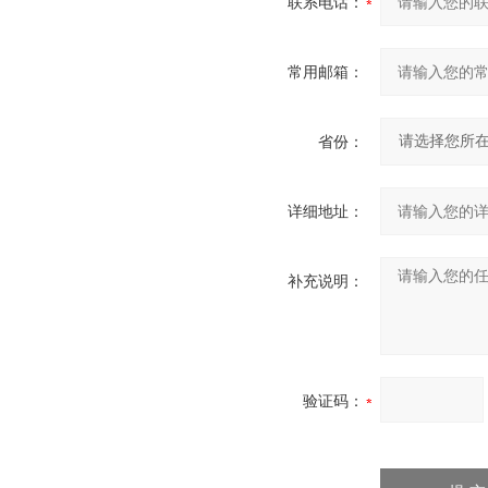
联系电话：
常用邮箱：
省份：
详细地址：
补充说明：
验证码：