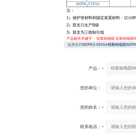
WZPK
576SA
2
注：
1）保护管材料和固定装置材料：1Cr18N
2）双支只生产B级
3）双支为三线制引线
产品相关关键字：
铠装铂电阻
铠装铂电阻WZ
如果你对
WZPK2-505SA铠装铂电阻WZP
产品：
您的单位：
您的姓名：
联系电话：