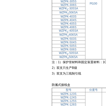
WZPK-305S
Pt100
WZPK-306S
WZPK
-305SA
2
WZPK
306SA
2
WZPK-403S
WZPK-404S
WZPK-405S
WZPK-406S
WZPK
-405SA
2
WZPK
406SA
2
WZPK-503S
WZPK-504S
WZPK-505S
WZPK-506S
WZPK
-505SA
2
WZPK
506SA
2
注：1）保护管材料和固定装置材料：1Cr1
2）双支只生产B级
3）双支为三线制引线
防溅式接线盒
型号
分度号
WZPK-123S
WZPK-124S
WZPK-125S
WZPK-126S