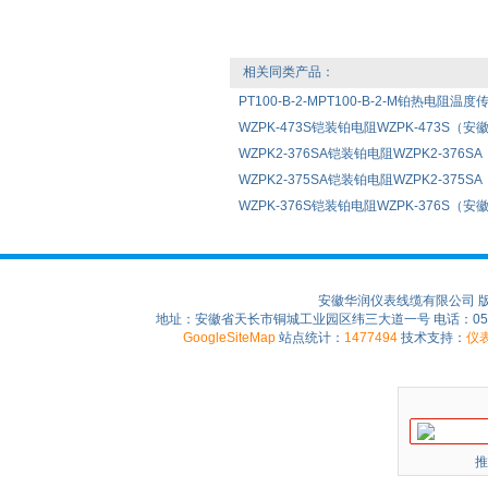
相关同类产品：
PT100-B-2-MPT100-B-2-M铂热电阻温度
WZPK-473S铠装铂电阻WZPK-473S（
WZPK2-376SA铠装铂电阻WZPK2-376
WZPK2-375SA铠装铂电阻WZPK2-375
WZPK-376S铠装铂电阻WZPK-376S（
安徽华润仪表线缆有限公司 
地址：安徽省天长市铜城工业园区纬三大道一号 电话：0550-75
GoogleSiteMap
站点统计：
1477494
技术支持：
仪
推