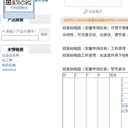
SBW系列一体化温度变送器
扫码加微信
双金属温度计
点击放大
产品搜索
WZPK2-505SA铠装铂电阻WZPK2-50
铠装铂电阻（安徽华润仪表）可用于测
出特性，可为显示仪、记录仪、调节器，扫
铠装铂电阻（安徽华润仪表）工作原理
友情链接
铠装铂电阻工作原理：在温度作用下铂
仪器仪表网
化工网
制药机械
铠装铂电阻（安徽华润仪表）型号表
chemical
W
Z
P
K
规格
-
1
2
3
4
5
安
定