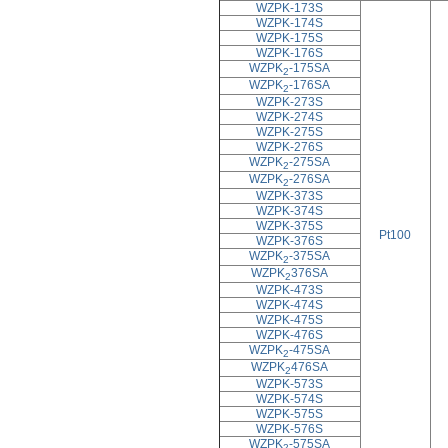
WZPK-173S
WZPK-174S
WZPK-175S
WZPK-176S
WZPK
-175SA
2
WZPK
-176SA
2
WZPK-273S
WZPK-274S
WZPK-275S
WZPK-276S
WZPK
-275SA
2
WZPK
-276SA
2
WZPK-373S
WZPK-374S
WZPK-375S
Pt100
WZPK-376S
WZPK
-375SA
2
WZPK
376SA
2
WZPK-473S
WZPK-474S
WZPK-475S
WZPK-476S
WZPK
-475SA
2
WZPK
476SA
2
WZPK-573S
WZPK-574S
WZPK-575S
WZPK-576S
WZPK
-575SA
2