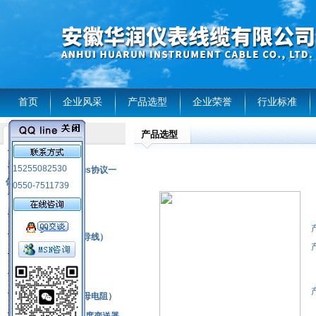
首页
企业风采
产品选型
企业荣誉
行业标准
产品选型
产品列表
风电温度传感器
15255082530
RS485通讯modbus协议一
体化现场智能仪表
0550-7511739
热电偶
压力式温度计
热电偶补偿电缆（导线）
振动传感器
热电阻
铂热电阻元件（云母电阻）