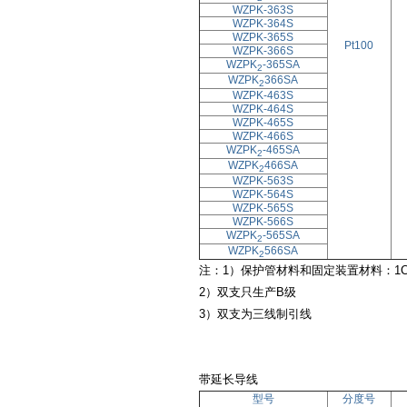
WZPK-363S
WZPK-364S
WZPK-365S
Pt100
WZPK-366S
WZPK
-365SA
2
WZPK
366SA
2
WZPK-463S
WZPK-464S
WZPK-465S
WZPK-466S
WZPK
-465SA
2
WZPK
466SA
2
WZPK-563S
WZPK-564S
WZPK-565S
WZPK-566S
WZPK
-565SA
2
WZPK
566SA
2
注：1）保护管材料和固定装置材料：1Cr1
2）双支只生产B级
3）双支为三线制引线
带延长导线
型号
分度号