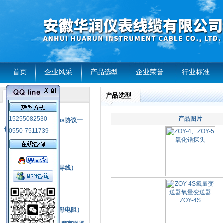
首页
企业风采
产品选型
企业荣誉
行业标准
产品选型
产品列表
风电温度传感器
15255082530
产品图片
RS485通讯modbus协议一
体化现场智能仪表
0550-7511739
热电偶
压力式温度计
热电偶补偿电缆（导线）
振动传感器
热电阻
铂热电阻元件（云母电阻）