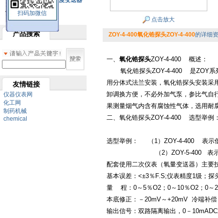
SBW系列一体化温度变送器
扫码加微信
双金属温度计
点击放大
产品搜索
ZOY-4-400氧化锆探头ZOY-4-400
的详细
一、
氧化锆探头
ZOY-4-400 概述：
氧化锆探头
ZOY-4-400 是
用分体式法兰安装，氧化锆探头安装采用
友情链接
卸调换方便，不必外加气泵，参比气自
仪器仪表网
化工网
果测量烟气内含有腐蚀性气体，选用耐
制药机械
二、
氧化锆探头
ZOY-4-400 选型举例
chemical
选型举例： （1）ZOY-4-400 表
（2）ZOY-5-400 表示高温探
配套使用二次仪表（氧量变送器）主要
基本误差：<±3％F.S;仪表精度1级；
量 程：0～5％O2；0～10％O2；0～2
本底修正：－20mV～+20mV 冷端
输出信号：双路隔离输出，0－10mADC或