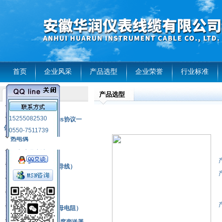
首页
企业风采
产品选型
企业荣誉
行业标准
产品选型
产品列表
风电温度传感器
15255082530
RS485通讯modbus协议一
体化现场智能仪表
0550-7511739
热电偶
压力式温度计
热电偶补偿电缆（导线）
振动传感器
热电阻
铂热电阻元件（云母电阻）