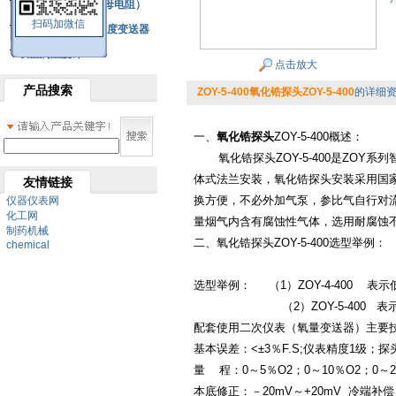
铂热电阻元件（云母电阻）
扫码加微信
SBW系列一体化温度变送器
双金属温度计
点击放大
产品搜索
ZOY-5-400氧化锆探头ZOY-5-400
的详细
一、
氧化锆探头
ZOY-5-400概述：
氧化锆探头
ZOY-5-400是Z
体式法兰安装，氧化锆探头安装采用国家
友情链接
换方便，不必外加气泵，参比气自行对
仪器仪表网
化工网
量烟气内含有腐蚀性气体，选用耐腐蚀
制药机械
二、
氧化锆探头
ZOY-5-400选型举例：
chemical
选型举例： （1）ZOY-4-400 表
（2）ZOY-5-400 表示高温探
配套使用二次仪表（氧量变送器）主要
基本误差：<±3％F.S;仪表精度1级；
量 程：0～5％O2；0～10％O2；0～2
本底修正：－20mV～+20mV 冷端