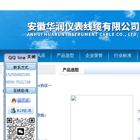
首页
企业风采
产品选型
企业荣誉
行业标准
产品选型
产品列表
15255082530
风电温度传感器
0550-7511739
RS485通讯modbus协议一
体化现场智能仪表
热电偶
压力式温度计
热电偶补偿电缆（导线）
振动传感器
热电阻