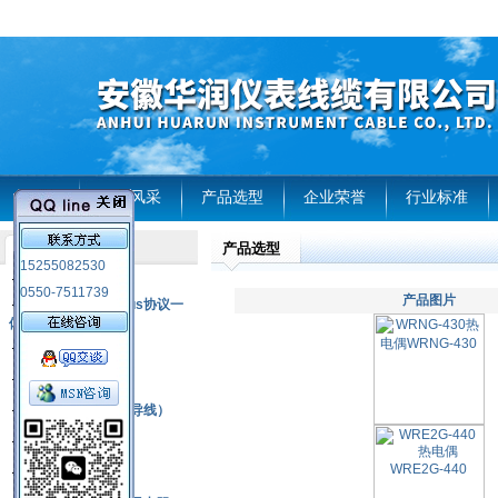
首页
企业风采
产品选型
企业荣誉
行业标准
产品选型
产品列表
15255082530
风电温度传感器
0550-7511739
产品图片
RS485通讯modbus协议一
体化现场智能仪表
热电偶
压力式温度计
热电偶补偿电缆（导线）
振动传感器
热电阻