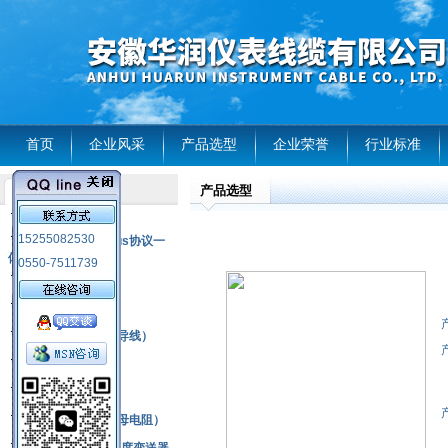
首页
企业风采
产品选型
企业荣誉
行业标准
产品选型
产品列表
风电温度传感器
15255082530
RS485通讯modbus协议一
体化现场智能仪表
0550-7511739
热电偶
压力式温度计
热电偶补偿电缆（导线）
振动传感器
热电阻
铂热电阻元件（云母电阻）