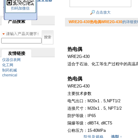
SBW系列一体化温度变送器
扫码加微信
双金属温度计
点击放大
产品搜索
WRE2G-430热电偶WRE2G-430
的详细资
热电偶
友情链接
WRE2G-430
仪器仪表网
适合于石油、化工等生产过程中的高温
化工网
制药机械
chemical
热电偶
WRE2G-430
主要技术参数
电气出口：M20x1．5,NPT1/2
连接尺寸：
M20x1．5, NPT1/2
防护等级：
IP65
隔爆等级：
d‖BT4, d‖CT5
公称压力：
15-40MPa
型号及规格
选型：