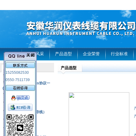
首页
企业风采
产品选型
企业荣誉
行业标准
产品选型
产品列表
15255082530
风电温度传感器
0550-7511739
RS485通讯modbus协议一
体化现场智能仪表
热电偶
压力式温度计
热电偶补偿电缆（导线）
振动传感器
热电阻