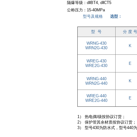
隔爆等级：
d‖BT4, d‖CT5
公称压力：
15-40MPa
型号及规格
选型：
型 号
分 度 
WRNG-430
K
WRN2G-430
WREG-430
E
WRE2G-430
WRNG-440
K
WRN2G-440
WREG-440
E
WRE2G-440
1）
热电偶I级按协议订货；
2） 保护管其余材质按协议订货；
3） 型号430为防水式，型号440