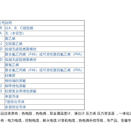
代号
说明
R
分A、B、C级阻燃
IA
无（本安型）
聚乙烯
J
交联聚乙烯
D
低烟无卤阻燃聚烯烃
聚全氟乙丙烯（F46）或可溶性聚四氟乙烯（PFA）
D
低烟无卤阻燃聚烯烃
聚氯乙烯
聚全氟乙丙烯（F46）或可溶性聚四氟乙烯（PFA）
G
硅橡胶
铜丝编织屏蔽
2
铜带绕包屏蔽
3
铝塑复合带绕包屏蔽
单股导体
7股绞合导体
R
多股绞合导体
品仪表类有：热电阻，热电偶，双金属温度计、液位计 压力表 压力变送器 ，一体
有：电力电缆，控制电缆，耐火电缆 计算机电缆，热电偶补偿导线，等产品。安徽华润（www