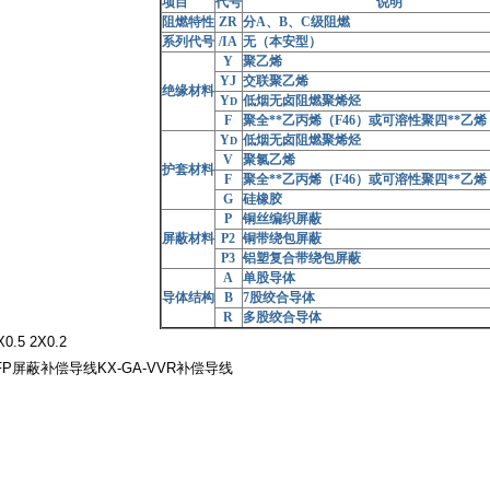
项目
代号
说明
阻燃特性
ZR
分A、B、C级阻燃
系列代号
/IA
无（本安型）
Y
聚乙烯
YJ
交联聚乙烯
绝缘材料
Y
低烟无卤阻燃聚烯烃
D
F
聚全**乙丙烯（F46）或可溶性聚四**乙烯
Y
低烟无卤阻燃聚烯烃
D
V
聚氯乙烯
护套材料
F
聚全**乙丙烯（F46）或可溶性聚四**乙烯
G
硅橡胶
P
铜丝编织屏蔽
屏蔽材料
P2
铜带绕包屏蔽
P3
铝塑复合带绕包屏蔽
A
单股导体
导体结构
B
7股绞合导体
R
多股绞合导体
0.5 2X0.2
FFP屏蔽补偿导线KX-GA-VVR补偿导线