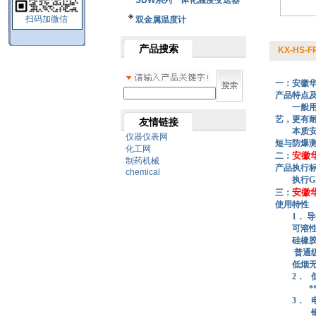
SBW系列一体化温度变送器
扫码加微信
双金属温度计
产品搜索
KX-HS-F
一：安徽
产品特点
一般
艺，更有耐
友情链接
本质
仪器仪表网
短与防爆
化工网
安徽
二：
制药机械
产品执行标
chemical
执行GB/t4
安徽
三：
使用特性
1． 导体
可溶性聚四
硅橡胶1
普通级：聚
低烟无卤阻
2．
**塑料
3．
铜带屏蔽