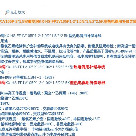
点击放大
P1V105P-2*1.5安徽华润KX-HS-FP1V105P1-2*1.0/2*1.5/2*2.5K型热电偶用补偿导
华润
KX-HS-FP1V105P1-2*1.0/2*1.5/2*2.5K
型热电偶用补偿导线
及用途
用聚氯乙烯绝缘和护套补偿导线或电缆具有优良的防潮、耐磨及阻燃特性；耐高温**
高温、耐寒、耐酸碱油水、不延燃、抗老化等*性，产品质量高于国标GB/T4989-94（等
安全防爆测温系统用补偿导线或电缆采用低电容、低电感材料结构，具有防爆安全性能
测温仪表连接，形成本安热电偶测温系统。
华润
热电偶用补偿导线
KX-HS-FP1V105P1-2*1.0/2*1.5/2*2.5K型
准 ：
989-94等效IEC584－3（1989）
华润
型热电偶用补偿导线
KX-HS-FP1V105P1-2*1.0/2*1.5/2*2.5K
zui高工作温度：耐热级：聚全**乙丙烯（F46）200℃
**乙烯260℃
80℃
氯乙烯70℃和105℃，交联聚乙烯90℃
燃聚烯烃70℃，交联型90℃和125℃
低环境温度： 聚氯乙烯护套：固定敷设-40℃，非固定敷设-15℃
绝缘和护套：固定敷设-60℃，非固定敷设-20℃
电缆允许弯曲半径： 非铠装电缆zui小为外径的6倍
或钢带铠装点缆zui小为电缆外径的12倍