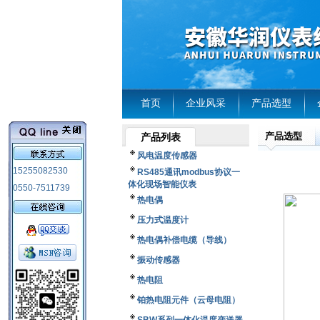
首页
企业风采
产品选型
产品选型
产品列表
风电温度传感器
15255082530
RS485通讯modbus协议一
体化现场智能仪表
0550-7511739
热电偶
压力式温度计
热电偶补偿电缆（导线）
振动传感器
热电阻
铂热电阻元件（云母电阻）