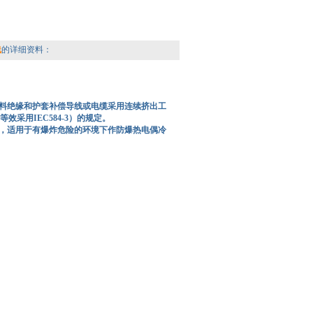
线
的详细资料：
塑料绝缘和护套补偿导线或电缆采用连续挤出工
效采用IEC584-3）的规定。
，适用于有爆炸危险的环境下作防爆热电偶冷