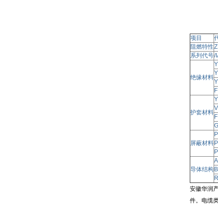
项目
阻燃特性
Z
系列代号
/
Y
Y
绝缘材料
Y
F
Y
V
护套材料
F
P
屏蔽材料
P
P
A
导体结构
B
安徽华润产
件。电缆类