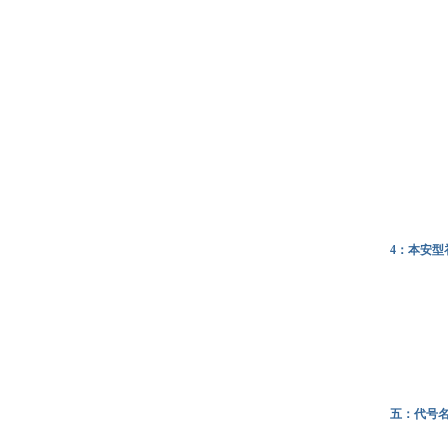
4：本安型
五：代号