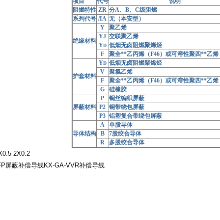
项目
代号
说明
阻燃特性
ZR
分A、B、C级阻燃
系列代号
/IA
无（本安型）
Y
聚乙烯
YJ
交联聚乙烯
绝缘材料
Y
低烟无卤阻燃聚烯烃
D
F
聚全**乙丙烯（F46）或可溶性聚四**乙烯
Y
低烟无卤阻燃聚烯烃
D
V
聚氯乙烯
护套材料
F
聚全**乙丙烯（F46）或可溶性聚四**乙烯
G
硅橡胶
P
铜丝编织屏蔽
屏蔽材料
P2
铜带绕包屏蔽
P3
铝塑复合带绕包屏蔽
A
单股导体
导体结构
B
7股绞合导体
R
多股绞合导体
0.5 2X0.2
FFP屏蔽补偿导线KX-GA-VVR补偿导线