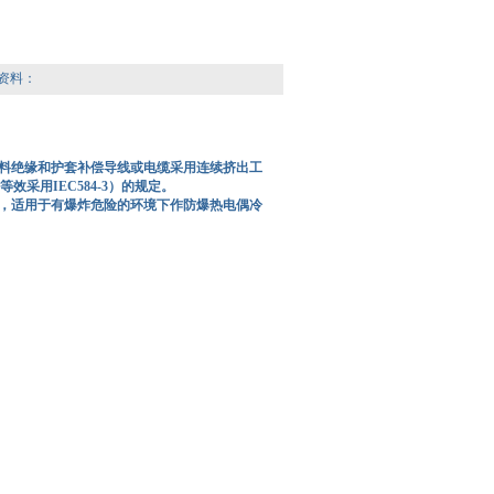
资料：
塑料绝缘和护套补偿导线或电缆采用连续挤出工
效采用IEC584-3）的规定。
，适用于有爆炸危险的环境下作防爆热电偶冷