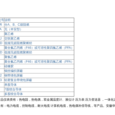
代号
说明
R
分A、B、C级阻燃
IA
无（本安型）
聚乙烯
J
交联聚乙烯
D
低烟无卤阻燃聚烯烃
聚全氟乙丙烯（F46）或可溶性聚四氟乙烯（PFA）
D
低烟无卤阻燃聚烯烃
聚氯乙烯
聚全氟乙丙烯（F46）或可溶性聚四氟乙烯（PFA）
G
硅橡胶
铜丝编织屏蔽
2
铜带绕包屏蔽
3
铝塑复合带绕包屏蔽
单股导体
7股绞合导体
R
多股绞合导体
品仪表类有：热电阻，热电偶，双金属温度计、液位计 压力表 压力变送器 ，一体
有：电力电缆，控制电缆，耐火电缆 计算机电缆，热电偶补偿导线，等产品。安徽华润（www