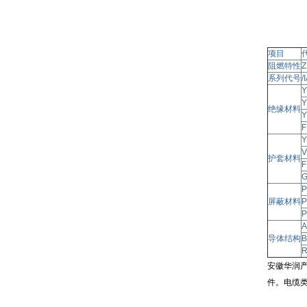
项目
阻燃特性
Z
系列代号
/
Y
Y
绝缘材料
Y
F
Y
V
护套材料
F
P
屏蔽材料
P
P
A
导体结构
B
安徽华润产
件。电缆类