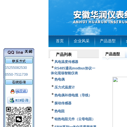
首页
企业风采
产品选型
产品选型
产品列表
风电温度传感器
15255082530
RS485通讯modbus协议一
体化现场智能仪表
0550-7511739
热电偶
压力式温度计
热电偶补偿电缆（导线）
振动传感器
热电阻
铂热电阻元件（云母电阻）