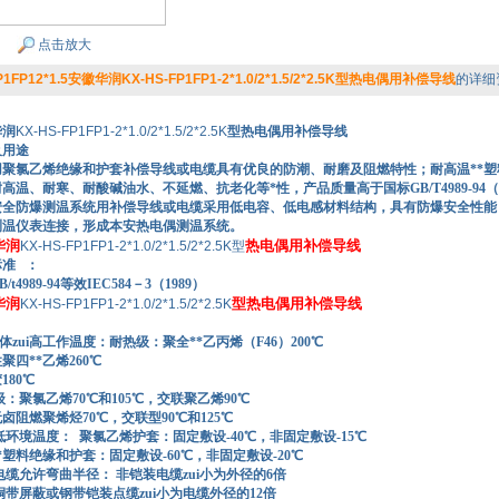
点击放大
P1FP12*1.5安徽华润KX-HS-FP1FP1-2*1.0/2*1.5/2*2.5K型热电偶用补偿导线
的详细
华润
KX-HS-FP1FP1-2*1.0/2*1.5/2*2.5K
型热电偶用补偿导线
及用途
用聚氯乙烯绝缘和护套补偿导线或电缆具有优良的防潮、耐磨及阻燃特性；耐高温**
高温、耐寒、耐酸碱油水、不延燃、抗老化等*性，产品质量高于国标GB/T4989-94（等
安全防爆测温系统用补偿导线或电缆采用低电容、低电感材料结构，具有防爆安全性能
测温仪表连接，形成本安热电偶测温系统。
华润
热电偶用补偿导线
KX-HS-FP1FP1-2*1.0/2*1.5/2*2.5K型
准 ：
989-94等效IEC584－3（1989）
华润
型热电偶用补偿导线
KX-HS-FP1FP1-2*1.0/2*1.5/2*2.5K
zui高工作温度：耐热级：聚全**乙丙烯（F46）200℃
**乙烯260℃
80℃
氯乙烯70℃和105℃，交联聚乙烯90℃
燃聚烯烃70℃，交联型90℃和125℃
低环境温度： 聚氯乙烯护套：固定敷设-40℃，非固定敷设-15℃
绝缘和护套：固定敷设-60℃，非固定敷设-20℃
电缆允许弯曲半径： 非铠装电缆zui小为外径的6倍
或钢带铠装点缆zui小为电缆外径的12倍