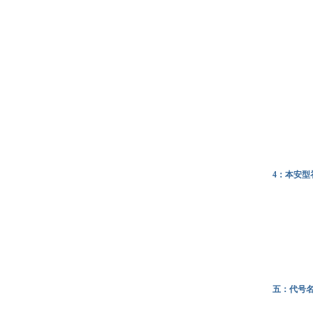
4：本安型
五：代号