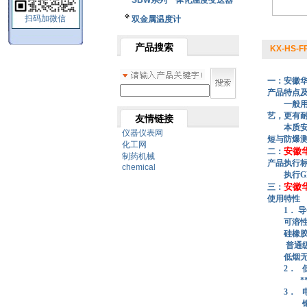
SBW系列一体化温度变送器
扫码加微信
双金属温度计
产品搜索
KX-HS-F
一：安徽
产品特点
一般
艺，更有耐
友情链接
本质
仪器仪表网
短与防爆
化工网
安徽
二：
制药机械
产品执行标
chemical
执行GB/t4
安徽
三：
使用特性
1． 导体
可溶性聚四
硅橡胶1
普通级：聚
低烟无卤阻
2．
**塑料
3．
铜带屏蔽