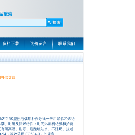
资料下载
询价留言
联系我们
电偶用补偿导线
/2*1.5/2*2.5K型热电偶用补偿导线一般用聚氯乙烯绝
防潮、耐磨及阻燃特性；耐高温塑料绝缘和护套
更有耐高温、耐寒、耐酸碱油水、不延燃、抗老
-94（等效采用IEC584-3）的规定。