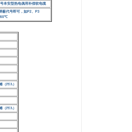
号本安型热电偶用补偿软电缆
屏蔽代号即可，如
P2
、
P3
60
℃
烯（PFA）
烯（PFA）