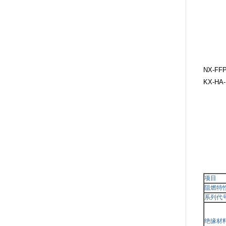
NX-FFP
KX-H
项目
阻燃特
系列代
绝缘材