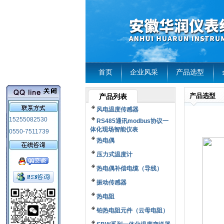
首页
企业风采
产品选型
产品选型
产品列表
风电温度传感器
15255082530
RS485通讯modbus协议一
体化现场智能仪表
0550-7511739
热电偶
压力式温度计
热电偶补偿电缆（导线）
振动传感器
热电阻
铂热电阻元件（云母电阻）