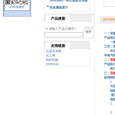
SBW系列一体化温度变送器
扫码加微信
双金属温度计
产品搜索
KX-HS-
一：安
产品特
一
友情链接
工艺，更
本
仪器仪表网
冷短与
化工网
安
制药机械
二：
chemical
产品执
执行GB/
安
三：
使用特
1． 导
可溶性
硅橡胶
普通级
低烟无
2
**塑
3