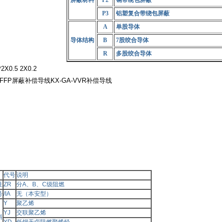
屏蔽材料
P2
铜带绕包屏蔽
P3
铝塑复合带绕包屏蔽
A
单股导体
导体结构
B
7股绞合导体
R
多股绞合导体
2X0.5 2X0.2
A-FFP屏蔽补偿导线KX-GA-VVR补偿导线
代号
说明
性
ZR
分A、B、C级阻燃
号
/IA
无（本安型）
Y
聚乙烯
YJ
交联聚乙烯
料