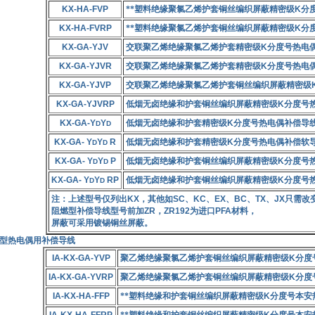
KX-HA-FVP
**塑料绝缘聚氯乙烯护套铜丝编织屏蔽精密级
K
分
KX-HA-FVRP
**塑料绝缘聚氯乙烯护套铜丝编织屏蔽精密级
K
分
KX-GA-YJV
交联聚乙烯绝缘聚氯乙烯护套精密级
K
分度号热电
KX-GA-YJVR
交联聚乙烯绝缘聚氯乙烯护套精密级
K
分度号热电
KX-GA-YJVP
交联聚乙烯绝缘聚氯乙烯护套铜丝编织屏蔽精密级
KX-GA-YJVRP
低烟无卤绝缘和护套铜丝编织屏蔽精密级
K
分度号
KX-GA-Y
Y
低烟无卤绝缘和护套精密级
K
分度号热电偶补偿导
D
D
KX-GA- Y
Y
R
低烟无卤绝缘和护套精密级
K
分度号热电偶补偿软
D
D
KX-GA- Y
Y
P
低烟无卤绝缘和护套铜丝编织屏蔽精密级
K
分度号
D
D
KX-GA- Y
Y
RP
低烟无卤绝缘和护套铜丝编织屏蔽精密级
K
分度号
D
D
注：上述型号仅列出
KX
，其他如
SC
、
KC
、
EX
、
BC
、
TX
、
JX
只需改
阻燃型补偿导线型号前加
ZR
，
ZR192
为进口
PFA
材料，
屏蔽可采用镀锡铜丝屏蔽。
安型热电偶用补偿导线
IA-KX-GA-YVP
聚乙烯绝缘聚氯乙烯护套铜丝编织屏蔽精密级
K
分度
IA-KX-GA-YVRP
聚乙烯绝缘聚氯乙烯护套铜丝编织屏蔽精密级
K
分度
IA-KX-HA-FFP
**塑料绝缘和护套铜丝编织屏蔽精密级
K
分度号本安