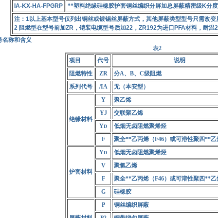
IA-KX-HA-FPGRP
**塑料绝缘硅橡胶护套铜丝编织分屏加总屏蔽精密级
K
分度
注：
1
以上基本型号仅列出铜丝或镀锡丝屏蔽方式，其他屏蔽类型型号只需改变
2
阻燃型在型号前加
ZR
，铠装电缆型号后加
22
，
ZR192
为进口
PFA
材料，耐温
2
号名称和含义
表2
项目
代号
说明
阻燃特性
ZR
分A、B、C级阻燃
系列代号
/IA
无（本安型）
Y
聚乙烯
YJ
交联聚乙烯
绝缘材料
Y
低烟无卤阻燃聚烯烃
D
F
聚全**乙丙烯（F46）或可溶性聚四**乙
Y
低烟无卤阻燃聚烯烃
D
V
聚氯乙烯
护套材料
F
聚全**乙丙烯（F46）或可溶性聚四**乙
G
硅橡胶
P
铜丝编织屏蔽