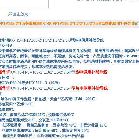
点击放大
FP1V105-2*1.5安徽华润KX-HS-FP1V105-2*1.0/2*1.5/2*2.5K型热电偶用补偿导线
的
徽华润
KX-HS-FP1V105-2*1.0/2*1.5/2*2.5K
型热电偶用补偿导线
点及用途
般用聚氯乙烯绝缘和护套补偿导线或电缆具有优良的防潮、耐磨及阻燃特性；耐高温*
有耐高温、耐寒、耐酸碱油水、不延燃、抗老化等*性，产品质量高于国标GB/T4989-9
质安全防爆测温系统用补偿导线或电缆采用低电容、低电感材料结构，具有防爆安全
防爆测温仪表连接，形成本安热电偶测温系统。
徽华润
热电偶用补偿导线
KX-HS-FP1V105-2*1.0/2*1.5/2*2.5K型
行标准 ：
t4989-94等效IEC584－3（1989）
徽华润
型热电偶用补偿导线
KX-HS-FP1V105-2*1.0/2*1.5/2*2.5K
性
体zui高工作温度：耐热级：聚全**乙丙烯（F46）200℃
聚四**乙烯260℃
180℃
：聚氯乙烯70℃和105℃，交联聚乙烯90℃
卤阻燃聚烯烃70℃，交联型90℃和125℃
．
低环境温度： 聚氯乙烯护套：固定敷设-40℃，非固定敷设-15℃
料绝缘和护套：固定敷设-60℃，非固定敷设-20℃
．
电缆允许弯曲半径： 非铠装电缆zui小为外径的6倍