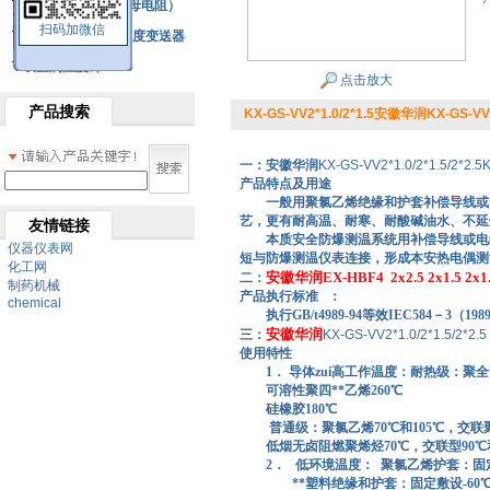
铂热电阻元件（云母电阻）
扫码加微信
SBW系列一体化温度变送器
双金属温度计
点击放大
产品搜索
KX-GS-VV2*1.0/2*1.5安徽华润KX-GS-V
一：安徽华润
KX-GS-VV2*1.0/2*1.5/2*2.5
产品特点及用途
一般用聚氯乙烯绝缘和护套补偿导线或
艺，更有耐高温、耐寒、耐酸碱油水、不延燃、抗
友情链接
本质安全防爆测温系统用补偿导线或电
仪器仪表网
短与防爆测温仪表连接，形成本安热电偶测
化工网
安徽华润EX-HBF4 2x2.5 2x1.5 2
二：
制药机械
产品执行标准 ：
chemical
执行GB/t4989-94等效IEC584－3（198
安徽华润
三：
KX-GS-VV2*1.0/2*1.5/2*2.5
使用特性
1． 导体zui高工作温度：耐热级：聚全**
可溶性聚四**乙烯260℃
硅橡胶180℃
普通级：聚氯乙烯70℃和105℃，交联聚
低烟无卤阻燃聚烯烃70℃，交联型90℃和
2．
低环境温度： 聚氯乙烯护套：固定敷
**塑料绝缘和护套：固定敷设-60℃，