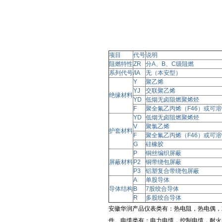
项目
代号
说明
阻燃特性
ZR
分A、B、C级阻燃
系列代号
/IA
无（本安型）
Y
聚乙烯
YJ
交联聚乙烯
绝缘材料
YD
低烟无卤阻燃聚烯烃
F
聚全氟乙丙烯（F46）或可溶
YD
低烟无卤阻燃聚烯烃
V
聚氯乙烯
护套材料
F
聚全氟乙丙烯（F46）或可溶
G
硅橡胶
P
铜丝编织屏蔽
屏蔽材料
P2
铜带绕包屏蔽
P3
铝塑复合带绕包屏蔽
A
单股导体
导体结构
B
7股绞合导体
R
多股绞合导体
安徽华润产品仪表类有：热电阻，热电偶，
件。电缆类有：电力电缆，控制电缆，耐火电缆