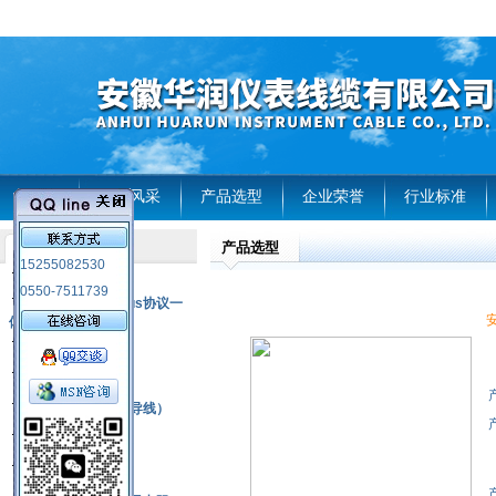
首页
企业风采
产品选型
企业荣誉
行业标准
产品选型
产品列表
15255082530
风电温度传感器
0550-7511739
RS485通讯modbus协议一
安
体化现场智能仪表
热电偶
压力式温度计
热电偶补偿电缆（导线）
振动传感器
热电阻