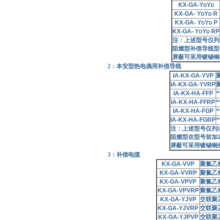
KX-GA-Y
Y
D
D
KX-GA- Y
Y
R
D
D
KX-GA- Y
Y
P
D
D
KX-GA- Y
Y
RP
D
D
注：上述型号仅列
阻燃型补偿导线型
屏蔽可采用镀锡铜
2：本安型热电偶用补偿导线
IA-KX-GA-YVP
IA-KX-GA-YVRP
IA-KX-HA-FFP
IA-KX-HA-FFRP
IA-KX-HA-FGP
IA-KX-HA-FGRP
注：上述型号仅列
阻燃型在型号前加
屏蔽可采用镀锡铜
3：补偿电缆
KX-GA-VVP
聚氯乙
KX-GA-VVRP
聚氯乙
KX-GA-VPVP
聚氯乙
KX-GA-VPVRP
聚氯乙
KX-GA-YJVP
交联聚
KX-GA-YJVRP
交联聚
KX-GA-YJPVP
交联聚