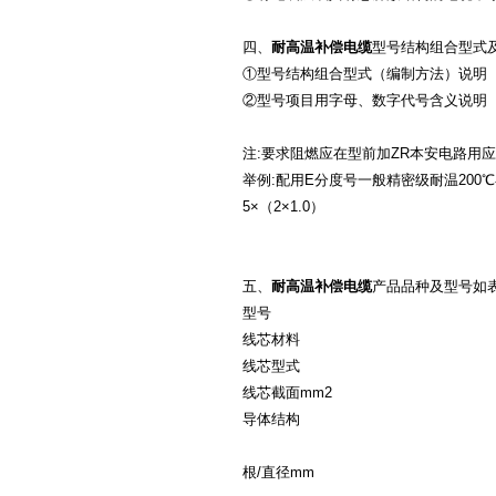
四、
耐高温补偿电缆
型号结构组合型式
①型号结构组合型式（编制方法）说明
②型号项目用字母、数字代号含义说明
注:要求阻燃应在型前加ZR本安电路用应
举例:配用E分度号一般精密级耐温200℃补
5×（2×1.0）
五、
耐高温补偿电缆
产品品种及型号如
型号
线芯材料
线芯型式
线芯截面mm2
导体结构
根/直径mm