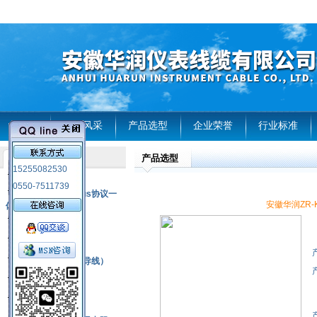
首页
企业风采
产品选型
企业荣誉
行业标准
产品选型
产品列表
15255082530
风电温度传感器
0550-7511739
RS485通讯modbus协议一
安徽华润ZR-KX
体化现场智能仪表
热电偶
压力式温度计
热电偶补偿电缆（导线）
振动传感器
热电阻