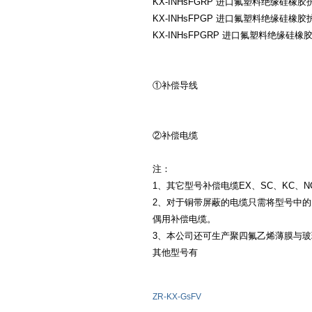
KX-INHsFGRP 进口氟塑料绝缘
KX-INHsFPGP 进口氟塑料绝缘
KX-INHsFPGRP 进口氟塑料绝
①补偿导线
②补偿电缆
注：
1、其它型号补偿电缆EX、SC、KC、NC
2、对于铜带屏蔽的电缆只需将型号中的P
偶用补偿电缆。
3、本公司还可生产聚四氟乙烯薄膜与玻
其他型号有
ZR-KX-GsFV