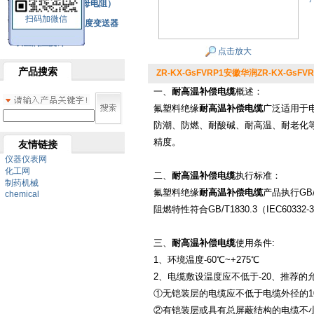
铂热电阻元件（云母电阻）
扫码加微信
SBW系列一体化温度变送器
双金属温度计
点击放大
产品搜索
ZR-KX-GsFVRP1安徽华润ZR-KX-GsFVRP1
一、
耐高温补偿电缆
概述：
氟塑料绝缘
耐高温补偿电缆
广泛适用于
防潮、防燃、耐酸碱、耐高温、耐老化
精度。
友情链接
仪器仪表网
化工网
二、
耐高温补偿电缆
执行标准：
制药机械
氟塑料绝缘
耐高温补偿电缆
产品执行GB/
chemical
阻燃特性符合GB/T1830.3（IEC6033
三、
耐高温补偿电缆
使用条件:
1、环境温度-60℃~+275℃
2、电缆敷设温度应不低于-20、推荐的
①无铠装层的电缆应不低于电缆外径的1
②有铠装层或具有总屏蔽结构的电缆不小