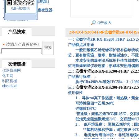
铂热电阻元件（云母电阻）
扫码加微信
SBW系列一体化温度变送器
双金属温度计
点击放大
产品搜索
ZR-KX-HS200-FFRP安徽华润ZR-KX-HS20
一：安徽华润ZR-KX-HS200-FFRP 2x2.5 2
产品特点及用途
一般用聚氯乙烯绝缘和护套补偿导线或
艺，更有耐高温、耐寒、耐酸碱油水、不延
本质安全防爆测温系统用补偿导线或电
友情链接
短与防爆测温仪表连接，形成本安热电偶测
仪器仪表网
安徽华润ZR-KX-HS200-FFRP 2x2.
二：
化工网
产品执行标准 ：
制药机械
执行GB/t4989-94等效IEC584－3（198
chemical
安徽华润ZR-KX-HS200-FFRP 2x2.
三：
使用特性
1． 导体zui高工作温度：耐热级：聚全**
可溶性聚四**乙烯260℃
硅橡胶180℃
普通级：聚氯乙烯70℃和105℃，交联聚
低烟无卤阻燃聚烯烃70℃，交联型90℃和
2．
低环境温度：
聚氯乙烯护套：固定敷
**塑料绝缘和护套：固定敷设-60℃，
3．
电缆允许弯曲半径： 非铠装电缆z