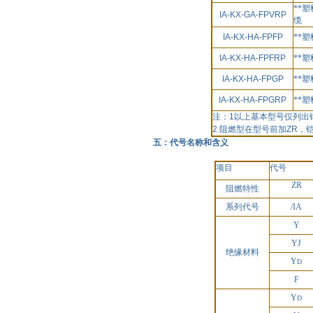
**
IA-KX-GA-FPVRP
缆
IA-KX-HA-FPFP
**
IA-KX-HA-FPFRP
**
IA-KX-HA-FPGP
**
IA-KX-HA-FPGRP
**
注：
1
以上基本型号仅列出
2
阻燃型在型号前加
ZR
，
五：代号名称和含义
项目
代号
ZR
阻燃特性
系列代号
/IA
Y
YJ
绝缘材料
Y
D
F
Y
D