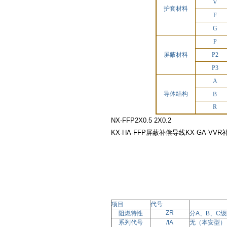
V
护套材料
F
G
P
屏蔽材料
P2
P3
A
导体结构
B
R
NX-FFP2X0.5 2X0.2
KX-HA-FFP屏蔽补偿导线KX-GA-VV
项目
代号
ZR
阻燃特性
分
A、B、C
系列代号
/IA
无
（本安型）