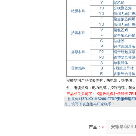
Y
聚乙烯
YJ
交联聚乙烯
绝缘材料
YD
低烟无卤阻燃
F
聚全氟乙丙烯
YD
低烟无卤阻燃
V
聚氯乙烯
护套材料
F
聚全氟乙丙烯
G
硅橡胶
P
铜丝编织屏蔽
屏蔽材料
P2
铜带绕包屏蔽
P3
铝塑复合带绕
A
单股导体
导体结构
B
7股绞合导体
R
多股绞合导体
安徽华润产品仪表类有：热电阻，热电偶，
件。电缆类有：电力电缆，控制电缆，耐火电缆
产品相关关键字：
K型热电偶补偿导线
ZR-
如果你对
ZR-KX-HS200-FFRP安徽华润ZR-
息，填写下表直接与厂家联系：
产品：