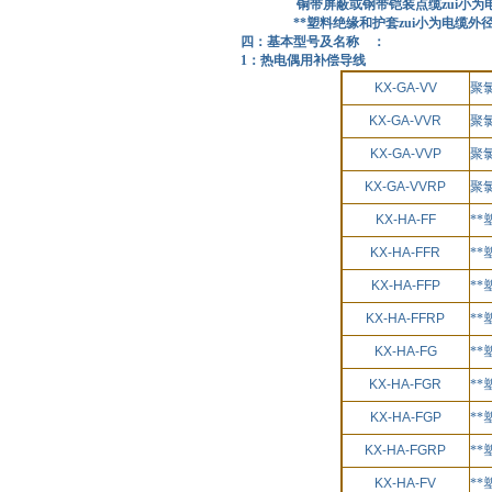
铜带屏蔽或钢带铠装点缆zui小为电缆
**塑料绝缘和护套zui小为电缆外
四：基本型号及名称 ：
1：热电偶用补偿导线
KX-GA-VV
聚
KX-GA-VVR
聚
KX-GA-VVP
聚
KX-GA-VVRP
聚
KX-HA-FF
*
KX-HA-FFR
*
KX-HA-FFP
*
KX-HA-FFRP
*
KX-HA-FG
*
KX-HA-FGR
*
KX-HA-FGP
*
KX-HA-FGRP
*
KX-HA-FV
*