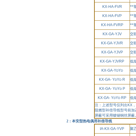
KX-HA-FVR
*
KX-HA-FVP
*
KX-HA-FVRP
*
KX-GA-YJV
交
KX-GA-YJVR
交
KX-GA-YJVP
交
KX-GA-YJVRP
低
KX-GA-Y
Y
低
D
D
KX-GA- Y
Y
R
低
D
D
KX-GA- Y
Y
P
低
D
D
KX-GA- Y
Y
RP
低
D
D
注：上述型号仅列出
KX
，
阻燃型补偿导线型号前加
屏蔽可采用镀锡铜丝屏蔽
2：本安型热电偶用补偿导线
IA-KX-GA-YVP
聚