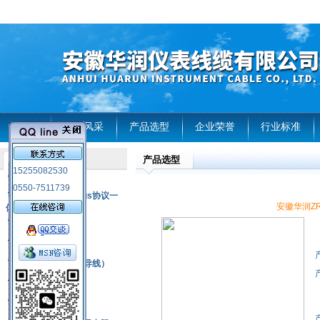
首页
企业风采
产品选型
企业荣誉
行业标准
产品选型
产品列表
15255082530
风电温度传感器
0550-7511739
RS485通讯modbus协议一
安徽华润ZR-K
体化现场智能仪表
热电偶
压力式温度计
热电偶补偿电缆（导线）
振动传感器
热电阻