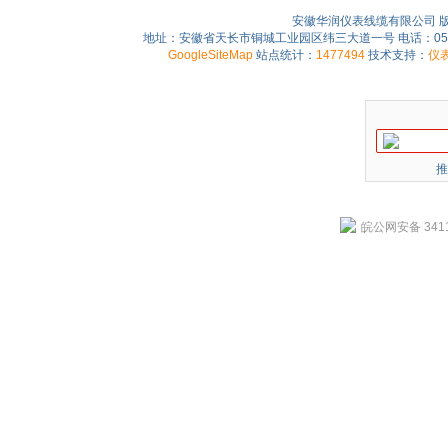
安徽华润仪表线缆有限公司 
地址：安徽省天长市铜城工业园区纬三大道一号 电话：0550-75
GoogleSiteMap
站点统计：
1477494
技术支持：
仪
推
皖公网安备 3411