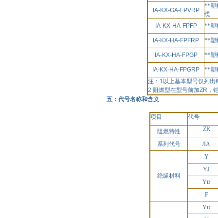
**
IA-KX-GA-FPVRP
缆
IA-KX-HA-FPFP
**
IA-KX-HA-FPFRP
**
IA-KX-HA-FPGP
**
IA-KX-HA-FPGRP
**
注：
1
以上基本型号仅列出
2
阻燃型在型号前加
ZR
，
五：代号名称和含义
项目
代号
ZR
阻燃特性
系列代号
/IA
Y
YJ
绝缘材料
Y
D
F
Y
D