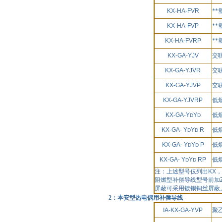
KX-HA-FVR
*
KX-HA-FVP
*
KX-HA-FVRP
*
KX-GA-YJV
交
KX-GA-YJVR
交
KX-GA-YJVP
交
KX-GA-YJVRP
低
KX-GA-Y
Y
低
D
D
KX-GA- Y
Y
R
低
D
D
KX-GA- Y
Y
P
低
D
D
KX-GA- Y
Y
RP
低
D
D
注：上述型号仅列出
KX
，
阻燃型补偿导线型号前加
屏蔽可采用镀锡铜丝屏蔽
2：本安型热电偶用补偿导线
IA-KX-GA-YVP
聚