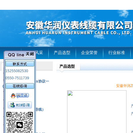
首页
企业风采
产品选型
企业荣誉
行业标准
产品选型
产品列表
15255082530
风电温度传感器
0550-7511739
RS485通讯modbus协议一
安徽华润ZR-
体化现场智能仪表
热电偶
压力式温度计
热电偶补偿电缆（导线）
振动传感器
热电阻