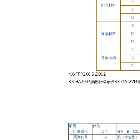
V
护套材料
F
G
P
屏蔽材料
P2
P3
A
导体结构
B
R
NX-FFP2X0.5 2X0.2
KX-HA-FFP屏蔽补偿导线KX-GA-VV
项目
代号
ZR
阻燃特性
分
A、B、C
系列代号
/IA
无
（本安型）