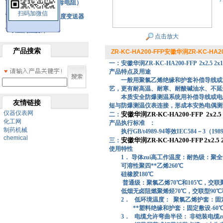
铂热电阻元件（云母电阻）
扫码加微信
SBW系列一体化温度变送器
双金属温度计
点击放大
产品搜索
ZR-KC-HA200-FFP安徽华润ZR-KC-HA200
一：安徽华润ZR-KC-HA200-FFP 2x2.5 2x
产品特点及用途
一般用聚氯乙烯绝缘和护套补偿导线或
艺，更有耐高温、耐寒、耐酸碱油水、不延
本质安全防爆测温系统用补偿导线或电
友情链接
短与防爆测温仪表连接，形成本安热电偶测
仪器仪表网
安徽华润ZR-KC-HA200-FFP 2x2.5
二：
化工网
产品执行标准 ：
制药机械
执行GB/t4989-94等效IEC584－3（198
chemical
安徽华润ZR-KC-HA200-FFP 2x2.5
三：
使用特性
1． 导体zui高工作温度：耐热级：聚全**
可溶性聚四**乙烯260℃
硅橡胶180℃
普通级：聚氯乙烯70℃和105℃，交联聚
低烟无卤阻燃聚烯烃70℃，交联型90℃和
2．
低环境温度：
聚氯乙烯护套：固定敷
**塑料绝缘和护套：固定敷设-60℃，
3．
电缆允许弯曲半径： 非铠装电缆z