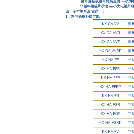
铜带屏蔽或钢带铠装点缆zui小为电缆
**塑料绝缘和护套zui小为电缆外
四：基本型号及名称 ：
1：热电偶用补偿导线
KX-GA-VV
聚
KX-GA-VVR
聚
KX-GA-VVP
聚
KX-GA-VVRP
聚
KX-HA-FF
*
KX-HA-FFR
*
KX-HA-FFP
*
KX-HA-FFRP
*
KX-HA-FG
*
KX-HA-FGR
*
KX-HA-FGP
*
KX-HA-FGRP
*
KX-HA-FV
*