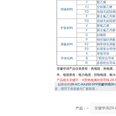
Y
聚乙烯
YJ
交联聚乙烯
绝缘材料
YD
低烟无卤阻燃
F
聚全氟乙丙烯
YD
低烟无卤阻燃
V
聚氯乙烯
护套材料
F
聚全氟乙丙烯
G
硅橡胶
P
铜丝编织屏蔽
屏蔽材料
P2
铜带绕包屏蔽
P3
铝塑复合带绕
A
单股导体
导体结构
B
7股绞合导体
R
多股绞合导体
安徽华润产品仪表类有：热电阻，热电偶，
件。电缆类有：电力电缆，控制电缆，耐火电缆
产品相关关键字：
K型热电偶补偿导线
ZR-
如果你对
ZR-KC-HA200-FFP安徽华润ZR-K
息，填写下表直接与厂家联系：
产品：