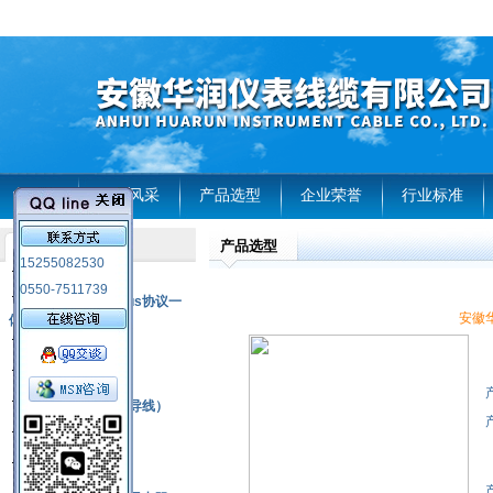
首页
企业风采
产品选型
企业荣誉
行业标准
产品选型
产品列表
15255082530
风电温度传感器
0550-7511739
RS485通讯modbus协议一
安徽华润
体化现场智能仪表
热电偶
压力式温度计
热电偶补偿电缆（导线）
振动传感器
热电阻