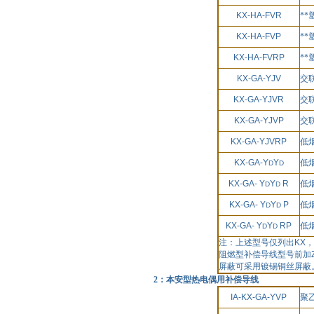
KX-HA-FVR
*
KX-HA-FVP
*
KX-HA-FVRP
*
KX-GA-YJV
交
KX-GA-YJVR
交
KX-GA-YJVP
交
KX-GA-YJVRP
低
KX-GA-Y
Y
低
D
D
KX-GA- Y
Y
R
低
D
D
KX-GA- Y
Y
P
低
D
D
KX-GA- Y
Y
RP
低
D
D
注：上述型号仅列出
KX
，
阻燃型补偿导线型号前加
屏蔽可采用镀锡铜丝屏蔽
2：本安型热电偶用补偿导线
IA-KX-GA-YVP
聚