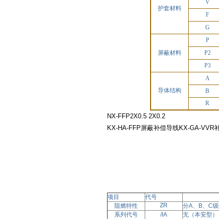
V
护套材料
F
G
P
屏蔽材料
P2
P3
A
导体结构
B
R
NX-FFP2X0.5 2X0.2
KX-HA-FFP屏蔽补偿导线KX-GA-VV
项目
代号
ZR
阻燃特性
分
A、B、C
系列代号
/IA
无
（本安型）