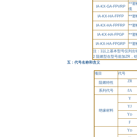
**
IA-KX-GA-FPVRP
缆
IA-KX-HA-FPFP
**
IA-KX-HA-FPFRP
**
IA-KX-HA-FPGP
**
IA-KX-HA-FPGRP
**
注：
1
以上基本型号仅列出
2
阻燃型在型号前加
ZR
，
五：代号名称和含义
项目
代号
ZR
阻燃特性
系列代号
/IA
Y
YJ
绝缘材料
Y
D
F
Y
D