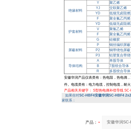
Y
聚乙烯
YJ
交联聚乙烯
绝缘材料
YD
低烟无卤阻燃
F
聚全氟乙丙烯
YD
低烟无卤阻燃
V
聚氯乙烯
护套材料
F
聚全氟乙丙烯
G
硅橡胶
P
铜丝编织屏蔽
屏蔽材料
P2
铜带绕包屏蔽
P3
铝塑复合带绕
A
单股导体
导体结构
B
7股绞合导体
R
多股绞合导体
安徽华润产品仪表类有：热电阻，热电偶，
件。电缆类有：电力电缆，控制电缆，耐火电缆
产品相关关键字：
S型热电偶补偿导线
SC-
如果你对
SC-HBF4安徽华润SC-HBF4 2x2.
家联系：
产品：