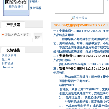
铂热电阻元件（云母电阻）
扫码加微信
SBW系列一体化温度变送器
双金属温度计
点击放大
产品搜索
SC-HBF4安徽华润SC-HBF4 2x2.5 2x1.
一：安徽华润SC-HBF4 2x2.5 2x1.5 2x1.
产品特点及用途
一般用聚氯乙烯绝缘和护套补偿导线或
艺，更有耐高温、耐寒、耐酸碱油水、不延
本质安全防爆测温系统用补偿导线或电
友情链接
短与防爆测温仪表连接，形成本安热电偶测
仪器仪表网
安徽华润SC-HBF4 2x2.5 2x1.5 2
二：
化工网
产品执行标准 ：
制药机械
执行GB/t4989-94等效IEC584－3（198
chemical
安徽华润SC-HBF4 2x2.5 2x1.5 2
三：
使用特性
1． 导体zui高工作温度：耐热级：聚全**
可溶性聚四**乙烯260℃
硅橡胶180℃
普通级：聚氯乙烯70℃和105℃，交联聚
低烟无卤阻燃聚烯烃70℃，交联型90℃和
2．
低环境温度：
聚氯乙烯护套：固定敷
**塑料绝缘和护套：固定敷设-60℃，
3．
电缆允许弯曲半径： 非铠装电缆z