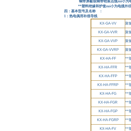
铜带屏蔽或钢带铠装点缆zui小为电缆
**塑料绝缘和护套zui小为电缆外
四：基本型号及名称 ：
1：热电偶用补偿导线
KX-GA-VV
聚
KX-GA-VVR
聚
KX-GA-VVP
聚
KX-GA-VVRP
聚
KX-HA-FF
*
KX-HA-FFR
*
KX-HA-FFP
*
KX-HA-FFRP
*
KX-HA-FG
*
KX-HA-FGR
*
KX-HA-FGP
*
KX-HA-FGRP
*
KX-HA-FV
*