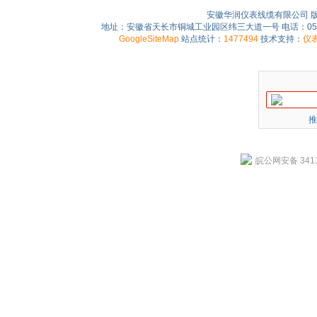
安徽华润仪表线缆有限公司 
地址：安徽省天长市铜城工业园区纬三大道一号 电话：0550-75
GoogleSiteMap
站点统计：
1477494
技术支持：
仪
推
皖公网安备 3411