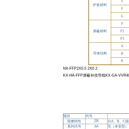
V
护套材料
F
G
P
屏蔽材料
P2
P3
A
导体结构
B
R
NX-FFP2X0.5 2X0.2
KX-HA-FFP屏蔽补偿导线KX-GA-VV
项目
代号
ZR
阻燃特性
分
A、B、C
系列代号
/IA
无
（本安型）