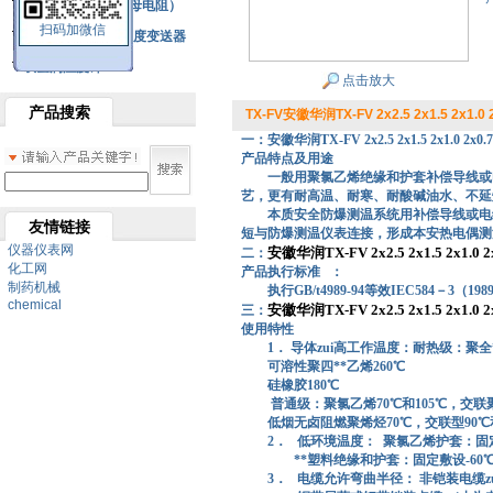
铂热电阻元件（云母电阻）
扫码加微信
SBW系列一体化温度变送器
双金属温度计
点击放大
产品搜索
TX-FV安徽华润TX-FV 2x2.5 2x1.5 2x
一：安徽华润TX-FV 2x2.5 2x1.5 2x1.0 
产品特点及用途
一般用聚氯乙烯绝缘和护套补偿导线或
艺，更有耐高温、耐寒、耐酸碱油水、不延
本质安全防爆测温系统用补偿导线或电
友情链接
短与防爆测温仪表连接，形成本安热电偶测
仪器仪表网
安徽华润TX-FV 2x2.5 2x1.5 2x1
二：
化工网
产品执行标准 ：
制药机械
执行GB/t4989-94等效IEC584－3（198
chemical
安徽华润TX-FV 2x2.5 2x1.5 2x1
三：
使用特性
1． 导体zui高工作温度：耐热级：聚全**
可溶性聚四**乙烯260℃
硅橡胶180℃
普通级：聚氯乙烯70℃和105℃，交联聚
低烟无卤阻燃聚烯烃70℃，交联型90℃和
2．
低环境温度：
聚氯乙烯护套：固定敷
**塑料绝缘和护套：固定敷设-60℃，
3．
电缆允许弯曲半径： 非铠装电缆z