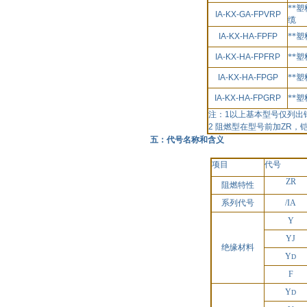
**
IA-KX-GA-FPVRP
缆
IA-KX-HA-FPFP
**
IA-KX-HA-FPFRP
**
IA-KX-HA-FPGP
**
IA-KX-HA-FPGRP
**
注：
1
以上基本型号仅列出
2
阻燃型在型号前加
ZR
，
五：代号名称和含义
项目
代号
ZR
阻燃特性
系列代号
/IA
Y
YJ
绝缘材料
Y
D
F
Y
D