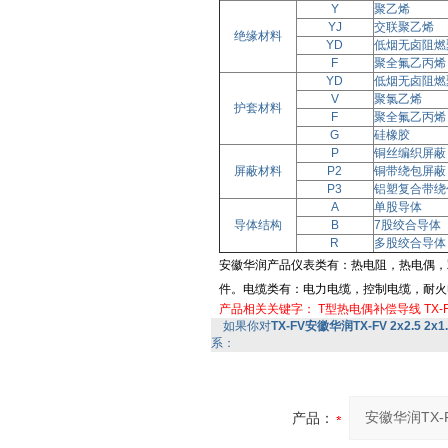
Y
聚乙烯
YJ
交联聚乙烯
绝缘材料
YD
低烟无卤阻燃
F
聚全氟乙丙烯
YD
低烟无卤阻燃
V
聚氯乙烯
护套材料
F
聚全氟乙丙烯
G
硅橡胶
P
铜丝编织屏蔽
屏蔽材料
P2
铜带绕包屏蔽
P3
铝塑复合带绕
A
单股导体
导体结构
B
7股绞合导体
R
多股绞合导体
安徽华润产品仪表类有：热电阻，热电偶，
件。电缆类有：电力电缆，控制电缆，耐火电缆
产品相关关键字：
T型热电偶补偿导线
TX-
如果你对
TX-FV安徽华润TX-FV 2x2.5 2x
系：
产品：