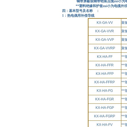
铜带屏蔽或钢带铠装点缆zui小为电缆
**塑料绝缘和护套zui小为电缆外
四：基本型号及名称 ：
1：热电偶用补偿导线
KX-GA-VV
聚
KX-GA-VVR
聚
KX-GA-VVP
聚
KX-GA-VVRP
聚
KX-HA-FF
*
KX-HA-FFR
*
KX-HA-FFP
*
KX-HA-FFRP
*
KX-HA-FG
*
KX-HA-FGR
*
KX-HA-FGP
*
KX-HA-FGRP
*
KX-HA-FV
*