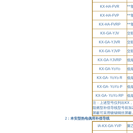
KX-HA-FVR
*
KX-HA-FVP
*
KX-HA-FVRP
*
KX-GA-YJV
交
KX-GA-YJVR
交
KX-GA-YJVP
交
KX-GA-YJVRP
低
KX-GA-Y
Y
低
D
D
KX-GA- Y
Y
R
低
D
D
KX-GA- Y
Y
P
低
D
D
KX-GA- Y
Y
RP
低
D
D
注：上述型号仅列出
KX
，
阻燃型补偿导线型号前加
屏蔽可采用镀锡铜丝屏蔽
2：本安型热电偶用补偿导线
IA-KX-GA-YVP
聚