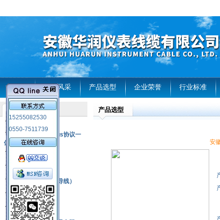
首页
企业风采
产品选型
企业荣誉
行业标准
产品选型
产品列表
15255082530
风电温度传感器
0550-7511739
RS485通讯modbus协议一
安徽
体化现场智能仪表
热电偶
压力式温度计
热电偶补偿电缆（导线）
振动传感器
热电阻