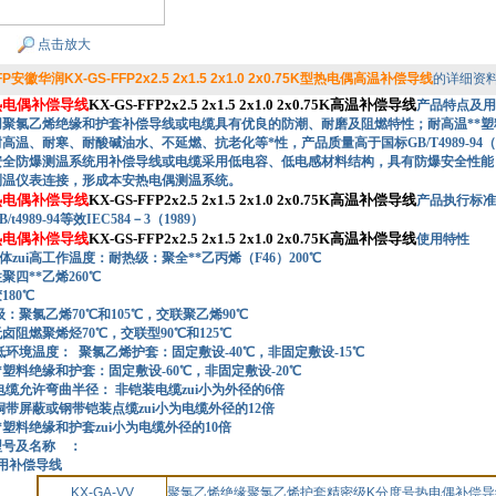
点击放大
FFP安徽华润KX-GS-FFP2x2.5 2x1.5 2x1.0 2x0.75K型热电偶高温补偿导线
的详细资
热电偶补偿导线
KX-GS-FFP2x2.5 2x1.5 2x1.0 2x0.75K高温补偿导线
产品特点及用
用聚氯乙烯绝缘和护套补偿导线或电缆具有优良的防潮、耐磨及阻燃特性；耐高温**
耐高温、耐寒、耐酸碱油水、不延燃、抗老化等*性，产品质量高于国标
GB/T4989-
安全防爆测温系统用补偿导线或电缆采用低电容、低电感材料结构，具有防爆安全性能
测温仪表连接，形成本安热电偶测温系统。
热电偶补偿导线
KX-GS-FFP2x2.5 2x1.5 2x1.0 2x0.75K高温补偿导线
产品执行标准
989-94等效IEC584－3（1989）
热电偶补偿导线
KX-GS-FFP2x2.5 2x1.5 2x1.0 2x0.75K高温补偿导线
使用特性
zui高工作温度：耐热级：聚全**乙丙烯（F46）200℃
**乙烯260℃
80℃
氯乙烯70℃和105℃，交联聚乙烯90℃
燃聚烯烃70℃，交联型90℃和125℃
低环境温度：
聚氯乙烯护套：固定敷设-40℃，非固定敷设-15℃
绝缘和护套：固定敷设-60℃，非固定敷设-20℃
电缆允许弯曲半径： 非铠装电缆zui小为外径的
6倍
或钢带铠装点缆zui小为电缆外径的12倍
绝缘和护套zui小为电缆外径的
10倍
型号及名称 ：
用补偿导线
KX-GA-VV
聚氯乙烯绝缘聚氯乙烯护套精密级
K
分度号热电偶补偿导