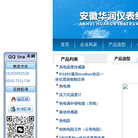
首页
企业风采
产品选型
产品选型
产品列表
风电温度传感器
15255082530
RS485通讯modbus协议一
体化现场智能仪表
0550-7511739
热电偶
压力式温度计
热电偶补偿电缆（导线）
振动传感器
热电阻
铂热电阻元件（云母电阻）