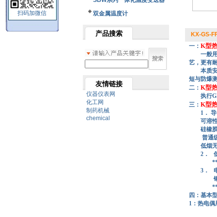
SBW系列一体化温度变送器
扫码加微信
双金属温度计
产品搜索
KX-GS-
K型
一：
一般
艺，更有
本质
短与防爆
友情链接
K型
二：
仪器仪表网
执行GB/t4
化工网
K型
三：
制药机械
1． 导体
chemical
可溶性聚四
硅橡胶1
普通级：聚
低烟无卤阻
2．
**塑料
3．
铜带屏蔽
**塑料
四：基本
1：热电偶