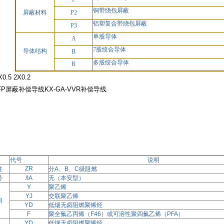
铜带绕包屏蔽
屏蔽材料
P2
铝塑复合带绕包屏蔽
P3
单股导体
A
7股绞合导体
导体结构
B
多股绞合导体
R
0.5 2X0.2
FFP屏蔽补偿导线KX-GA-VVR补偿导线
代号
说明
ZR
性
分
A、B、C级阻燃
号
/IA
无
（本安型）
Y
聚乙烯
YJ
交联聚乙烯
料
YD
低烟无卤阻燃聚烯烃
F
聚全氟乙丙烯
（F46）或可溶性聚四氟乙烯（PFA）
YD
低烟无卤阻燃聚烯烃