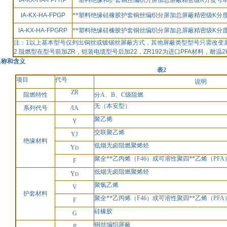
IA-KX-HA-FPFRP
**塑料绝缘和护套铜丝编织分屏加总屏蔽精密级
K
分度号
IA-KX-HA-FPGP
**塑料绝缘硅橡胶护套铜丝编织分屏加总屏蔽精密级
K
分
IA-KX-HA-FPGRP
**塑料绝缘硅橡胶护套铜丝编织分屏加总屏蔽精密级
K
分
注：
1
以上基本型号仅列出铜丝或镀锡丝屏蔽方式，其他屏蔽类型型号只需改变
2
阻燃型在型号前加
ZR
，铠装电缆型号后加
22
，
ZR192
为进口
PFA
材料，耐温
2
名称和含义
表
2
项目
代号
说明
ZR
阻燃特性
分
A、B、C级阻燃
无
（本安型）
系列代号
/IA
聚乙烯
Y
交联聚乙烯
YJ
绝缘材料
低烟无卤阻燃聚烯烃
Y
D
聚全**乙丙烯
（F46）或可溶性聚四**乙烯（PFA
F
低烟无卤阻燃聚烯烃
Y
D
聚氯乙烯
V
护套材料
聚全**乙丙烯
（F46）或可溶性聚四**乙烯（PFA
F
硅橡胶
G
铜丝编织屏蔽
P