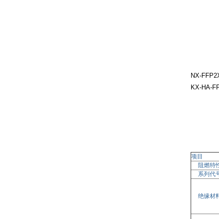
NX-FFP2X
KX-HA-
项目
阻燃特
系列代
绝缘材