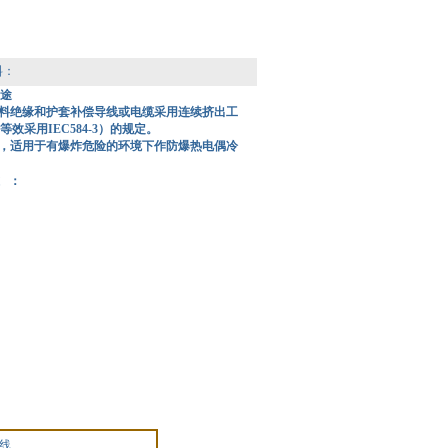
料：
途
塑料绝缘和护套补偿导线或电缆采用连续挤出工
94（等效采用IEC584-3）的规定。
，适用于有爆炸危险的环境下作防爆热电偶冷
 ：
线