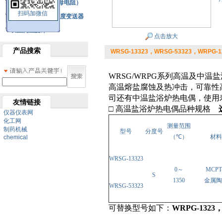
铂热电阻元件（云母电阻）
扫码加微信
SBW系列一体化温度变送器
双金属温度计
点击放大
产品搜索
WRSG-13323，WRSG-53323，WRPG
WRSG
/WRPG系列高温及中
高温熔盐腐蚀及热冲击，可靠性
司还有中温盐浴炉热电偶，使用
友情链接
□ 高温盐浴炉热电偶
品种规格
仪器仪表网
化工网
测量范围
制药机械
型号
分度号
（
℃
）
材料
chemical
WRSG-13323
0
～
MCPT
S
1350
金属陶
WRSG-53323
可替换型号如下：
WRPG-1323，