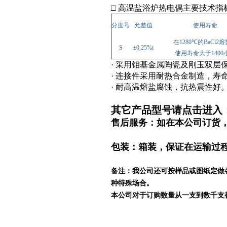
□ 高温盐浴炉热电偶
主要技术指
分度号
允差值
使用寿命
在
1280℃
的
BaCl2
熔
S
±0.25%t
使用寿命大于
1400
·
采用钼基金属陶瓷及刚玉双层
·
连接件采用耐热合金制造，寿
·
耐高温熔盐腐蚀，抗热震性好
其它产品型号请点击
进入
售后服务：如在本公司订货
包装：箱装，保证在运输过
备注：我公司还可按样品或图纸定做
种特殊场合。
本公司对于订购数量从一支到数千支