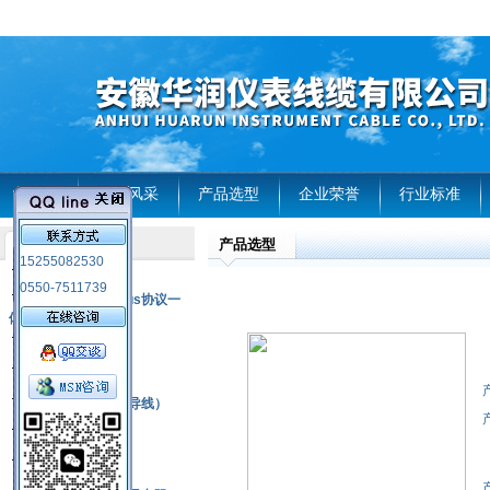
首页
企业风采
产品选型
企业荣誉
行业标准
产品选型
产品列表
15255082530
风电温度传感器
0550-7511739
RS485通讯modbus协议一
体化现场智能仪表
热电偶
压力式温度计
热电偶补偿电缆（导线）
振动传感器
热电阻