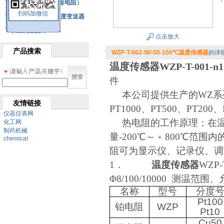
铂热电阻元件（云母电阻）
扫码加微信
SBW系列一体化温度变送器
双金属温度计
点击放大
产品搜索
WZP-T-002-W/-50-150℃温度传感器
的详
温度传感器
WZP-T-001-n
件
本公司提供生产的
WZ
系
友情链接
PT1000
、
PT500
、
PT200
、
仪器仪表网
热电阻的工作原理：在
化工网
制药机械
量
-20
0
℃
～﹢800℃范围
chemical
阻可为显示仪、记录仪、调
1．
温度传感器
WZP-
Φ8/100/10000
测温范围、
名称
型号
分度
Pt100
铂电阻
WZP
Pt10
Cu50