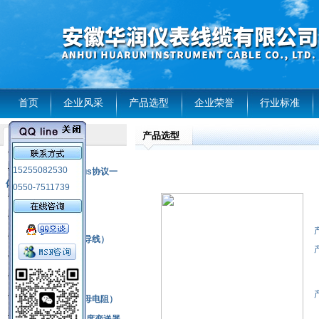
首页
企业风采
产品选型
企业荣誉
行业标准
产品选型
产品列表
风电温度传感器
15255082530
RS485通讯modbus协议一
体化现场智能仪表
0550-7511739
热电偶
压力式温度计
热电偶补偿电缆（导线）
振动传感器
热电阻
铂热电阻元件（云母电阻）