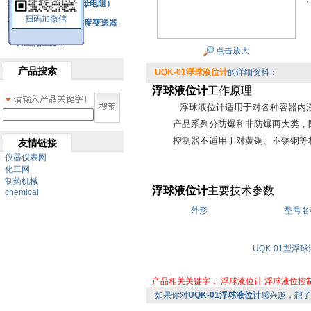
铂热电阻元件（云母电阻）
扫码加微信
SBW系列一体化温度变送器
双金属温度计
点击放大
产品搜索
UQK-01浮球液位计
的详细资料：
浮球液位计
工作原理
浮球液位计适用于对各种容器内液体
产品系列分防爆和非防爆两大类，防爆
控制器不适用于对黄铜、不锈钢等材
友情链接
仪器仪表网
化工网
制药机械
浮球液位计
主要技术参数
chemical
外形
型号名
UQK-01型浮
产品相关关键字：
浮球液位计
浮球液位控
如果你对
UQK-01浮球液位计
感兴趣，想了