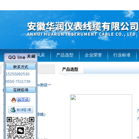
首页
企业风采
产品选型
企业荣誉
行业标准
产品选型
产品列表
15255082530
风电温度传感器
0550-7511739
RS485通讯modbus协议一
体化现场智能仪表
热电偶
压力式温度计
热电偶补偿电缆（导线）
振动传感器
热电阻