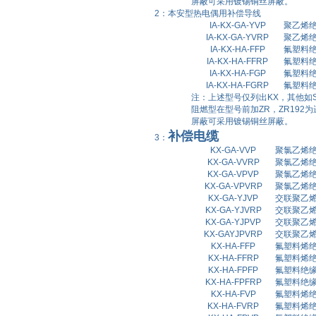
屏蔽可采用镀锡铜丝屏蔽。
2：本安型热电偶用补偿导线
IA-KX-GA-YVP
聚乙烯
IA-KX-GA-YVRP
聚乙烯
IA-KX-HA-FFP
氟塑料
IA-KX-HA-FFRP
氟塑料
IA-KX-HA-FGP
氟塑料
IA-KX-HA-FGRP
氟塑料
注：上述型号仅列出
KX
，其他如
阻燃型在型号前加
ZR
，
ZR192
为
屏蔽可采用镀锡铜丝屏蔽。
补偿电缆
3：
KX-GA-VVP
聚氯乙烯
KX-GA-VVRP
聚氯乙烯
KX-GA-VPVP
聚氯乙烯
KX-GA-VPVRP
聚氯乙烯
KX-GA-YJVP
交联聚乙
KX-GA-YJVRP
交联聚乙
KX-GA-YJPVP
交联聚乙
KX-GAYJPVRP
交联聚乙
KX-HA-FFP
氟塑料烯
KX-HA-FFRP
氟塑料烯
KX-HA-FPFP
氟塑料绝
KX-HA-FPFRP
氟塑料绝
KX-HA-FVP
氟塑料烯
KX-HA-FVRP
氟塑料烯