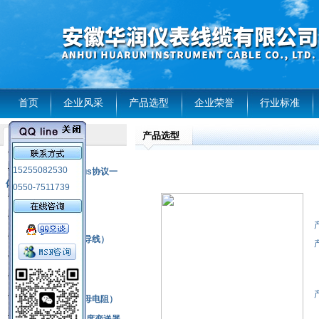
首页
企业风采
产品选型
企业荣誉
行业标准
产品选型
产品列表
风电温度传感器
15255082530
RS485通讯modbus协议一
体化现场智能仪表
0550-7511739
热电偶
压力式温度计
热电偶补偿电缆（导线）
振动传感器
热电阻
铂热电阻元件（云母电阻）