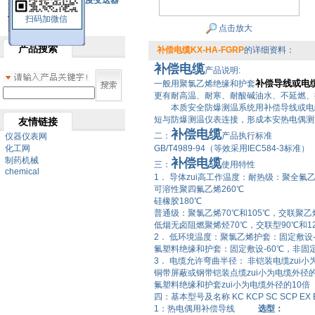
SBW系列一体化温度变送器
扫码加微信
双金属温度计
点击放大
产品搜索
补偿电缆KX-HA-FGRP
的详细资料：
补偿电缆
产品说明:
补偿导线或电
一般用聚氯乙烯绝缘和护套
更有耐高温、耐寒、耐酸碱油水、不延燃、
本质安全防爆测温系统用补偿导线或电缆
短与防爆测温仪表连接，形成本安热电偶测
友情链接
补偿电缆
二：
产品执行标准
仪器仪表网
化工网
GB/T4989-94（等效采用IEC584-3标准）
制药机械
补偿电缆
三：
使用特性
chemical
1． 导体zui高工作温度：耐热级：聚全氟乙
可溶性聚四氟乙烯260℃
硅橡胶180℃
普通级：聚氯乙烯70℃和105℃，交联聚乙
低烟无卤阻燃聚烯烃70℃，交联型90℃和12
2．
低环境温度：
聚氯乙烯护套：固定敷设-
氟塑料绝缘和护套：固定敷设-60℃，非固定
3．
电缆允许弯曲半径： 非铠装电缆zui小
铜带屏蔽或钢带铠装点缆zui小为电缆外径的
氟塑料绝缘和护套zui小为电缆外径的
10倍
四：基本型号及名称 KC KCP SC SCP EX EXP W
1：热电偶用补偿导线
选型：