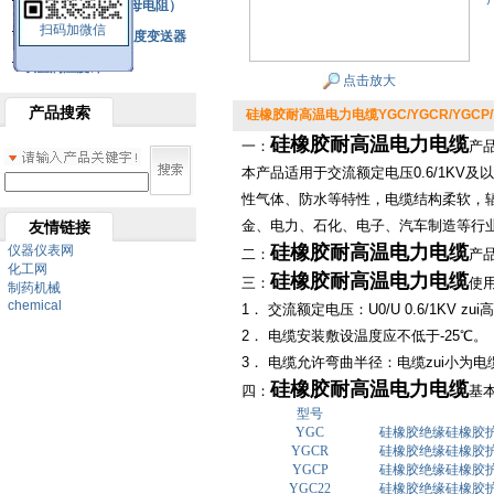
铂热电阻元件（云母电阻）
扫码加微信
SBW系列一体化温度变送器
双金属温度计
点击放大
产品搜索
硅橡胶耐高温电力电缆YGC/YGCR/YGCP/YG
硅橡胶耐高温电力电缆
一：
产
本产品适用于交流额定电压0.6/1K
性气体、防水等特性，电缆结构柔软，
金、电力、石化、电子、汽车制造等行
友情链接
硅橡胶耐高温电力电缆
仪器仪表网
二：
产品
化工网
硅橡胶耐高温电力电缆
三：
使
制药机械
chemical
1． 交流额定电压：U0/U 0.6/1KV z
2． 电缆安装敷设温度应不低于-25℃。
3． 电缆允许弯曲半径：电缆zui小为电
硅橡胶耐高温电力电缆
四：
基
型号
YGC
硅橡胶绝缘硅橡胶
YGCR
硅橡胶绝缘硅橡胶
YGCP
硅橡胶绝缘硅橡胶
YGC22
硅橡胶绝缘硅橡胶