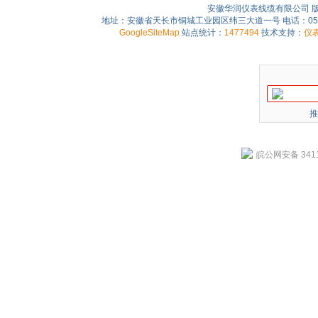
安徽华润仪表线缆有限公司 
地址：安徽省天长市铜城工业园区纬三大道一号 电话：0550-75
GoogleSiteMap
站点统计：
1477494
技术支持：
仪
推
皖公网安备 3411