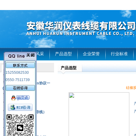
首页
企业风采
产品选型
企业荣誉
行业标准
产品选型
产品列表
15255082530
风电温度传感器
0550-7511739
RS485通讯modbus协议一
硅橡胶
体化现场智能仪表
热电偶
压力式温度计
热电偶补偿电缆（导线）
振动传感器
热电阻