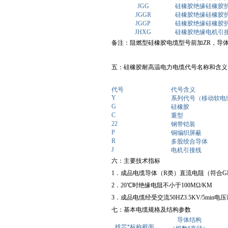
JGG
硅橡胶绝缘硅橡胶
JGGR
硅橡胶绝缘硅橡胶
JGGP
硅橡胶绝缘硅橡胶
JHXG
硅橡胶绝缘电机引
备注：阻燃型硅橡胶电缆型号前加
ZR，导
五：硅橡胶耐高温电力电缆代号名称和含义
代号
代号含义
Y
系列代号
（移动软电
G
硅橡胶
C
重型
22
钢带铠装
P
铜编织屏蔽
R
多股绞合导体
J
电机引接线
六：主要技术指标
1．成品电缆导体（R类）直流电阻（符合GB
2．20℃时绝缘电阻不小于100MΩ/KM
3．成品电缆经受交流50HZ3.5KV/5min
七：基本电缆规格及结构参数
导体结构
线芯
*
标称截面