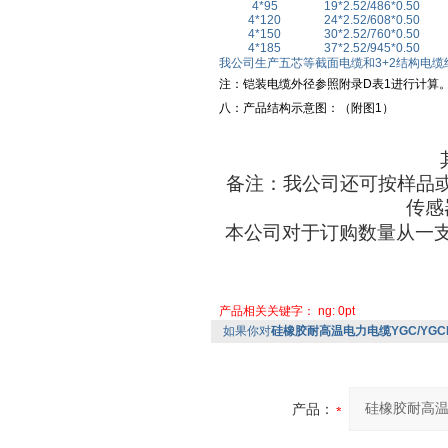
4*95
19*2.52/486*0.50
4*120
24*2.52/608*0.50
4*150
30*2.52/760*0.50
4*185
37*2.52/945*0.50
我公司生产五芯等截面电缆和
3+2
结构电缆
注：铠装电缆外径参照附录
D
表
1
进行计算
八：产品结构示意图：
（
附图
1）
备注：我公司还可按样品
传感
本公司对于订购数量从一
产品相关关键字：
ng: 0pt
如果你对
硅橡胶耐高温电力电缆YGC/YGCR/Y
产品：