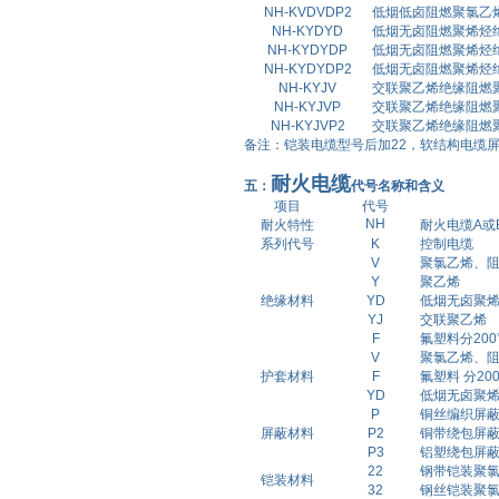
NH-KVDVDP2
低烟低卤阻燃聚氯乙
NH-KYDYD
低烟无卤阻燃聚烯烃
NH-KYDYDP
低烟无卤阻燃聚烯烃
NH-KYDYDP2
低烟无卤阻燃聚烯烃
NH-KYJV
交联聚乙烯绝缘阻燃
NH-KYJVP
交联聚乙烯绝缘阻燃
NH-KYJVP2
交联聚乙烯绝缘阻燃
备注：铠装电缆型号后加22，软结构电缆屏
耐火电缆
五：
代号名称和含义
项目
代号
NH
耐火特性
耐火电缆A或
系列代号
K
控制电缆
V
聚氯乙烯、
Y
聚乙烯
绝缘材料
YD
低烟无卤聚烯
YJ
交联聚乙烯
F
氟塑料分200
V
聚氯乙烯、
护套材料
F
氟塑料 分20
YD
低烟无卤聚
P
铜丝编织屏
屏蔽材料
P2
铜带绕包屏
P3
铝塑绕包屏
22
钢带铠装聚
铠装材料
32
钢丝铠装聚