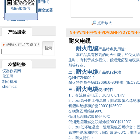
铂热电阻元件（云母电阻）
扫码加微信
SBW系列一体化温度变送器
双金属温度计
点击放大
产品搜索
NH-VV/NH-FF/NH-VDVD/NH-YDYD/N
耐火电缆
耐火电缆
一：
产品特点及用途:
本产品具有较高的耐火性能，经受火焰直
生时，有利于减少损失，低烟无卤型电缆属
友情链接
舶等行业。
仪器仪表网
耐火电缆
二：
产品执行标准
化工网
Q/HHTZH009.2
制药机械
耐火特性符合GB12666.6-90要求（IEC33
chemical
耐火电缆
三：
使用特性
1． 交流额定电压：U0/U 0.6/1KV
2． zui高长期工作温度：阻燃聚氯乙烯绝缘
氟塑料绝缘和护套200℃和260℃
交联聚乙烯绝缘90℃
低烟无卤阻燃聚烯烃70℃
低烟无卤阻燃交联聚烯烃90℃和120℃
3． zui低环境温度：阻燃聚氯乙烯护套：固
氟塑料绝缘和护套：固定敷设-60℃；非固定
4． 耐火特性：