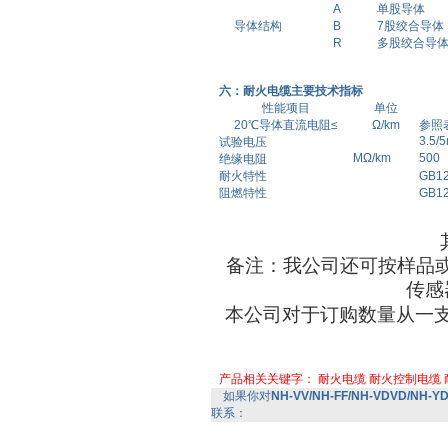
A
单股导体
导体结构
B
7股绞合导体
R
多股绞合导
六：耐火电缆主要技术指标
性能项目
单位
20℃导体直流电阻≤
Ω/km
参照
3.5/5
试验电压
MΩ/km
500
绝缘电阻
耐火特性
GB1
阻燃特性
GB1
备注：我公司还可按样品
传感
本公司对于订购数量从一
产品相关关键字：
耐火电缆
耐火控制电缆
如果你对
NH-VV/NH-FF/NH-VDVD/NH-
联系：