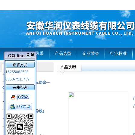
首页
企业风采
产品选型
企业荣誉
行业标准
产品选型
产品列表
15255082530
风电温度传感器
0550-7511739
RS485通讯modbus协议一
体化现场智能仪表
热电偶
压力式温度计
热电偶补偿电缆（导线）
振动传感器
热电阻