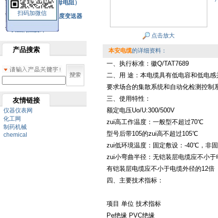
铂热电阻元件（云母电阻）
扫码加微信
SBW系列一体化温度变送器
双金属温度计
点击放大
产品搜索
本安电缆
的详细资料：
一、执行标准：徽Q/TAT7689
二、用 途：本电缆具有低电容和低电感
要求场合的集散系统和自动化检测控制
三、使用特性：
友情链接
额定电压Uo/U:300/500V
仪器仪表网
化工网
zui高工作温度：一般型不超过70℃
制药机械
型号后带105的zui高不超过105℃
chemical
zui低环境温度：固定敷设：-40℃，非固
zui小弯曲半径：无铠装层电缆应不小于
有铠装层电缆应不小于电缆外径的12倍
四、主要技术指标：
项目 单位 技术指标
Pe绝缘 PVC绝缘