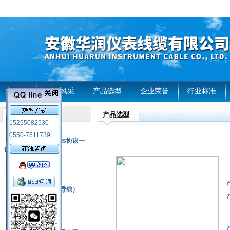
首页
企业风采
产品选型
企业荣誉
行业标准
产品选型
产品列表
15255082530
风电温度传感器
0550-7511739
RS485通讯modbus协议一
体化现场智能仪表
热电偶
压力式温度计
热电偶补偿电缆（导线）
振动传感器
热电阻