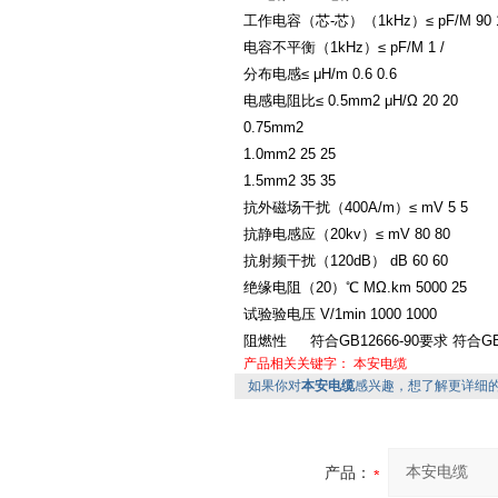
工作电容（芯-芯）（1kHz）≤ pF/M 90 
电容不平衡（1kHz）≤ pF/M 1 /
分布电感≤ μH/m 0.6 0.6
电感电阻比≤ 0.5mm2 μH/Ω 20 20
0.75mm2
1.0mm2 25 25
1.5mm2 35 35
抗外磁场干扰（400A/m）≤ mV 5 5
抗静电感应（20kv）≤ mV 80 80
抗射频干扰（120dB） dB 60 60
绝缘电阻（20）℃ MΩ.km 5000 25
试验验电压 V/1min 1000 1000
阻燃性 符合GB12666-90要求 符合GB1
产品相关关键字：
本安电缆
如果你对
本安电缆
感兴趣，想了解更详细
产品：