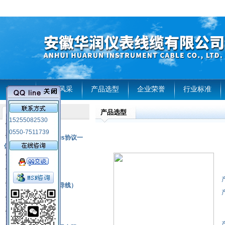
首页
企业风采
产品选型
企业荣誉
行业标准
产品选型
产品列表
15255082530
风电温度传感器
0550-7511739
RS485通讯modbus协议一
体化现场智能仪表
热电偶
压力式温度计
热电偶补偿电缆（导线）
振动传感器
热电阻