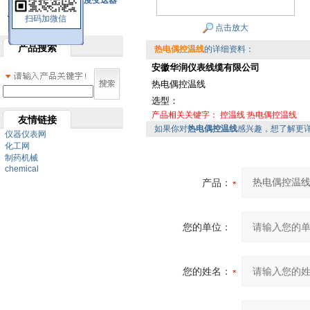
SBW系列一体化温度变送器
扫码加微信
双金属温度计
点击放大
产品搜索
热电偶控温线
的详细资料：
安徽华润仪表线缆有限公司
热电偶控温线
选型：
产品相关关键字：
控温线
热电偶控温线
友情链接
如果你对
热电偶控温线
感兴趣，想了解更
仪器仪表网
化工网
制药机械
chemical
产品：
您的单位：
您的姓名：