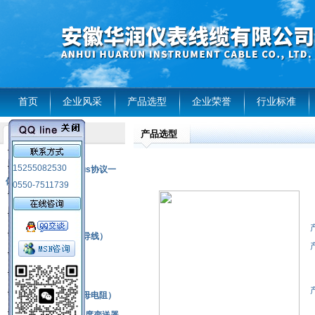
首页
企业风采
产品选型
企业荣誉
行业标准
产品选型
产品列表
风电温度传感器
15255082530
RS485通讯modbus协议一
体化现场智能仪表
0550-7511739
热电偶
压力式温度计
热电偶补偿电缆（导线）
振动传感器
热电阻
铂热电阻元件（云母电阻）