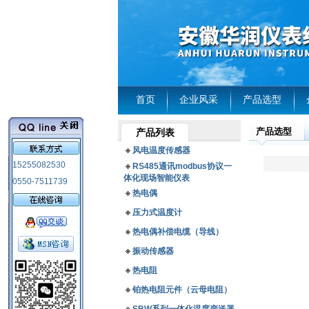
首页
企业风采
产品选型
产品选型
产品列表
风电温度传感器
15255082530
RS485通讯modbus协议一
体化现场智能仪表
0550-7511739
热电偶
压力式温度计
热电偶补偿电缆（导线）
振动传感器
热电阻
铂热电阻元件（云母电阻）