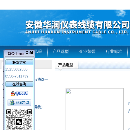
首页
企业风采
产品选型
企业荣誉
行业标准
产品选型
产品列表
15255082530
风电温度传感器
0550-7511739
RS485通讯modbus协议一
体化现场智能仪表
热电偶
压力式温度计
热电偶补偿电缆（导线）
振动传感器
热电阻