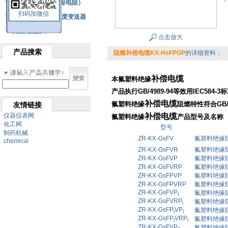
铂热电阻元件（云母电阻）
扫码加微信
SBW系列一体化温度变送器
双金属温度计
点击放大
产品搜索
阻燃补偿电缆KX-HsFPGP
的详细资料：
补偿电缆
本氟塑料绝缘
产品执行GB/4989-94等效用IEC584-
补偿电缆
氟塑料绝缘
阻燃特性符合GB/T
友情链接
仪器仪表网
补偿电缆
氟塑料绝缘
产品型号及名称
化工网
型号
制药机械
ZR-KX-GsFV
氟塑料绝缘
chemical
ZR-KX-GsFVR
氟塑料绝缘
ZR-KX-GsFVP
氟塑料绝缘
ZR-KX-GsFVRP
氟塑料绝缘
ZR-KX-GsFPVP
氟塑料绝缘
ZR-KX-GsFPVRP
氟塑料绝缘
ZR-KX-GsFVP
氟塑料绝缘
l
ZR-KX-GsFVRP
氟塑料绝缘
l
ZR-KX-GsFP
VP
氟塑料绝缘
l
l
ZR-KX-GsFP
VRP
氟塑料绝缘
l
l
ZR-KX-GsFVP
氟塑料绝缘