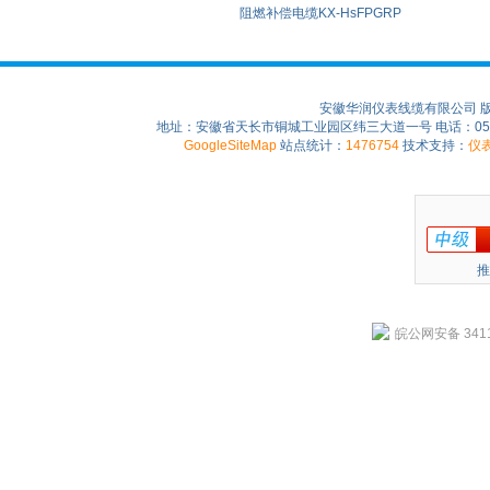
阻燃补偿电缆KX-HsFPGRP
安徽华润仪表线缆有限公司 
地址：安徽省天长市铜城工业园区纬三大道一号 电话：0550-75
GoogleSiteMap
站点统计：
1476754
技术支持：
仪
推
皖公网安备 3411