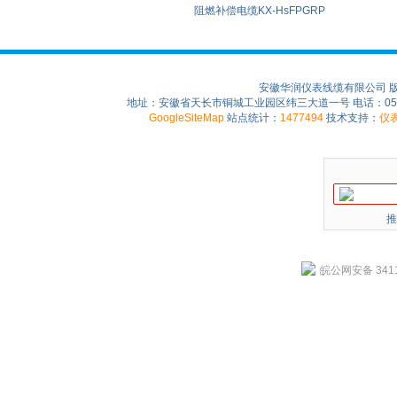
阻燃补偿电缆KX-HsFPGRP
安徽华润仪表线缆有限公司 
地址：安徽省天长市铜城工业园区纬三大道一号 电话：0550-75
GoogleSiteMap
站点统计：
1477494
技术支持：
仪
推
皖公网安备 3411