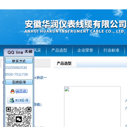
首页
企业风采
产品选型
企业荣誉
行业标准
产品选型
产品列表
15255082530
风电温度传感器
0550-7511739
RS485通讯modbus协议一
体化现场智能仪表
热电偶
压力式温度计
热电偶补偿电缆（导线）
振动传感器
热电阻