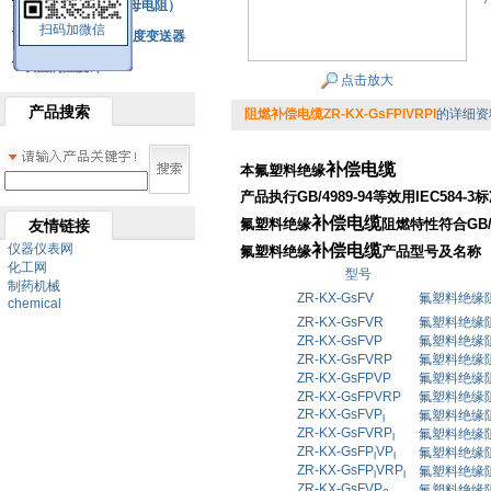
铂热电阻元件（云母电阻）
扫码加微信
SBW系列一体化温度变送器
双金属温度计
点击放大
产品搜索
阻燃补偿电缆ZR-KX-GsFPlVRPl
的详细资
补偿电缆
本氟塑料绝缘
产品执行GB/4989-94等效用IEC584-
补偿电缆
氟塑料绝缘
阻燃特性符合GB/T
友情链接
仪器仪表网
补偿电缆
氟塑料绝缘
产品型号及名称
化工网
型号
制药机械
ZR-KX-GsFV
氟塑料绝缘
chemical
ZR-KX-GsFVR
氟塑料绝缘
ZR-KX-GsFVP
氟塑料绝缘
ZR-KX-GsFVRP
氟塑料绝缘
ZR-KX-GsFPVP
氟塑料绝缘
ZR-KX-GsFPVRP
氟塑料绝缘
ZR-KX-GsFVP
氟塑料绝缘
l
ZR-KX-GsFVRP
氟塑料绝缘
l
ZR-KX-GsFP
VP
氟塑料绝缘
l
l
ZR-KX-GsFP
VRP
氟塑料绝缘
l
l
ZR-KX-GsFVP
氟塑料绝缘