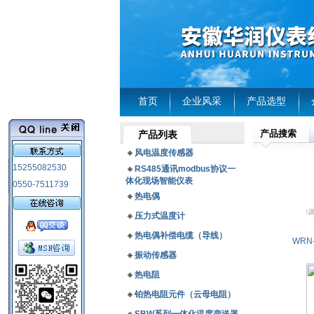
首页
企业风采
产品选型
产品搜索
产品列表
风电温度传感器
15255082530
RS485通讯modbus协议一
体化现场智能仪表
0550-7511739
热电偶
压力式温度计
热电偶补偿电缆（导线）
振动传感器
热电阻
铂热电阻元件（云母电阻）