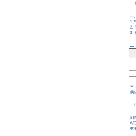
铂
一
1
.
2.
3.
二
三
偶头
测
W
Φ