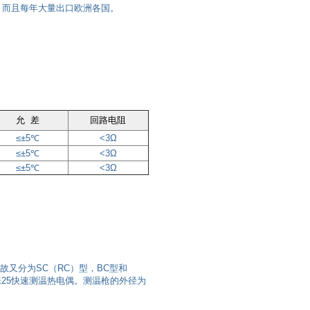
而且每年大量出口欧洲各国。
允 差
回路电阻
≤±5℃
<3Ω
≤±5℃
<3Ω
≤±5℃
<3Ω
又分为SC（RC）型，BC型和
钨铼25快速测温热电偶。测温枪的外径为