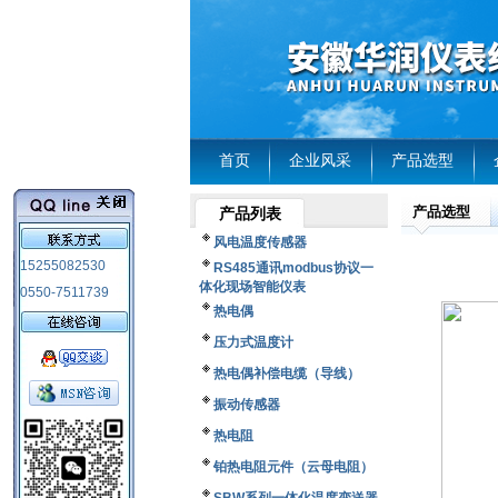
首页
企业风采
产品选型
产品选型
产品列表
风电温度传感器
15255082530
RS485通讯modbus协议一
体化现场智能仪表
0550-7511739
热电偶
压力式温度计
热电偶补偿电缆（导线）
振动传感器
热电阻
铂热电阻元件（云母电阻）