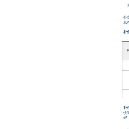
补
JB/
补
补
快
x