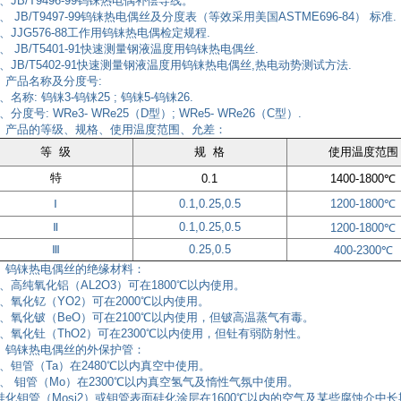
、JB/T9496-99钨铼热电偶补偿导线。
 JB/T9497-99钨铼热电偶丝及分度表（等效采用美国ASTME696-84） 标准.
、JJG576-88工作用钨铼热电偶检定规程.
、 JB/T5401-91快速测量钢液温度用钨铼热电偶丝.
、JB/T5402-91快速测量钢液温度用钨铼热电偶丝,热电动势测试方法.
、产品名称及分度号:
名称: 钨铼3-钨铼25 ; 钨铼5-钨铼26.
分度号: WRe3- WRe25（D型）; WRe5- WRe26（C型）.
、产品的等级、规格、使用温度范围、允差：
等 级
规 格
使用温度范围
特
0.1
1400-1800℃
Ⅰ
0.1,0.25,0.5
1200-1800℃
Ⅱ
0.1,0.25,0.5
1200-1800℃
Ⅲ
0.25,0.5
400-2300℃
、钨铼热电偶丝的绝缘材料：
、高纯氧化铝（AL2O3）可在1800℃以内使用。
、氧化钇（YO2）可在2000℃以内使用。
、氧化铍（BeO）可在2100℃以内使用，但铍高温蒸气有毒。
、氧化钍（ThO2）可在2300℃以内使用，但钍有弱防射性。
、钨铼热电偶丝的外保护管：
、钽管（Ta）在2480℃以内真空中使用。
2、 钼管（Mo）在2300℃以内真空氢气及惰性气氛中使用。
硅化钼管（Mosi2）或钼管表面硅化涂层在1600℃以内的空气及某些腐蚀介中