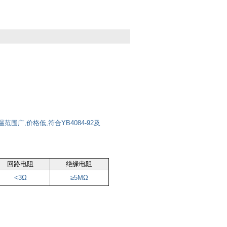
围广,价格低,符合YB4084-92及
回路电阻
绝缘电阻
<3Ω
≥
5MΩ