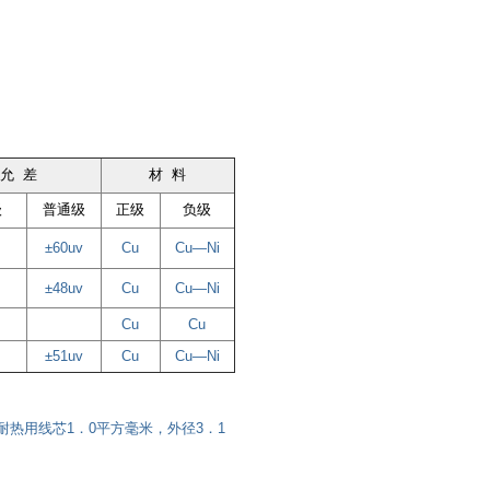
允 差
材 料
级
普通级
正级
负级
±60uv
Cu
Cu—Ni
±48uv
Cu
Cu—Ni
Cu
Cu
±51uv
Cu
Cu—Ni
，耐热用线芯1．0平方毫米，外径3．1