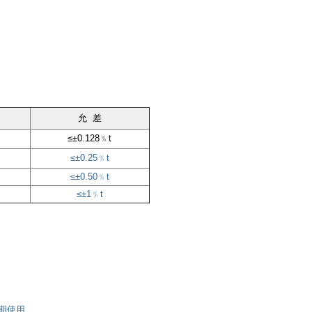
允 差
≤±0.128﹪t
≤±0.25﹪t
≤±0.50﹪t
≤±1﹪t
长期使用