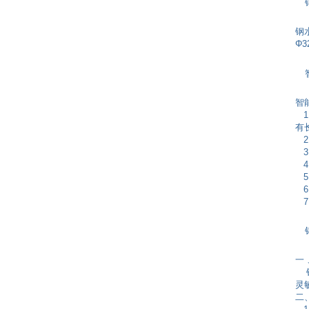
钢
Φ
智
1
有
2
3
4
5
6
7
一
钨
灵
二