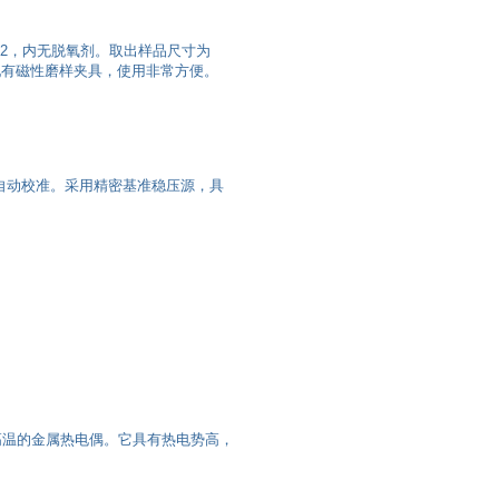
02，内无脱氧剂。取出样品尺寸为
。还配有磁性磨样夹具，使用非常方便。
自动校准。采用精密基准稳压源，具
i耐高温的金属热电偶。它具有热电势高，