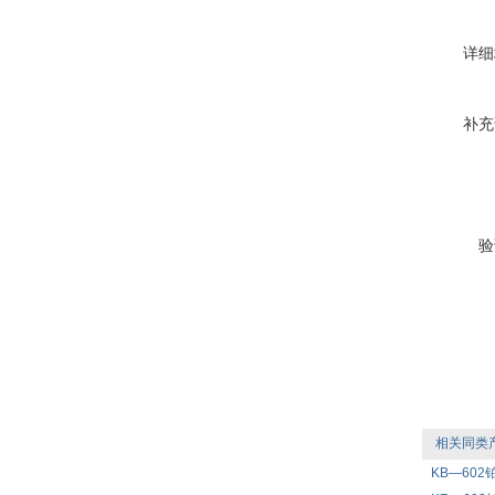
详细
补充
验
相关同类
KB—602