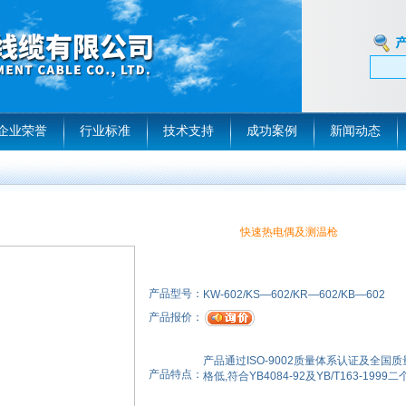
企业荣誉
行业标准
技术支持
成功案例
新闻动态
快速热电偶及测温枪
产品型号：
KW-602/KS—602/KR—602/KB—602
产品报价：
产品通过ISO-9002质量体系认证及全国质
产品特点：
格低,符合YB4084-92及YB/T163-1