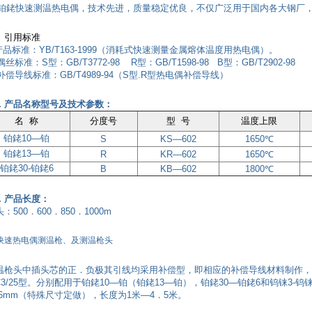
銠快速测温热电偶，技术先进，质量稳定优良，不仅广泛用于国内各大钢厂，
、引用标准
产品标准：YB/T163-1999（消耗式快速测量金属熔体温度用热电偶）。
偶丝标准：S型：GB/T3772-98 R型：GB/T1598-98 B型：GB/T2902-98
 补偿导线标准：GB/T4989-94（S型.R型热电偶补偿导线）
．产品名称型号及技术参数：
名 称
分度号
型 号
温度上限
铂銠10—铂
S
KS—602
1650℃
铂銠
13—铂
R
KR—602
1650℃
铂銠
30-铂銠6
B
KB—602
1800℃
．产品长度：
：500．600．850．1000m
快速热电偶测温枪、及测温枪头
温枪头中插头芯的正．负极其引线均采用补偿型，即相应的补偿导线材料制作，故
C3/25型。分别配用于铂銠10—铂（铂銠13—铂），铂銠30—铂銠6和钨铼3-
16mm（特殊尺寸定做），长度为1米—4．5米。