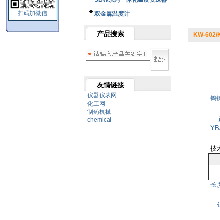
SBW系列一体化温度变送器
扫码加微信
双金属温度计
产品搜索
KW-602
友情链接
仪器仪表网
钨
化工网
制药机械
产
chemical
Y
技
长度