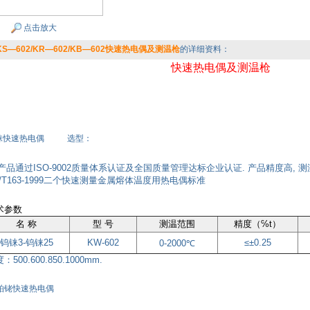
点击放大
/KS—602/KR—602/KB—602快速热电偶及测温枪
的详细资料：
快速热电偶及测温枪
铼快速热电偶 选型：
品通过ISO-9002质量体系认证及全国质量管理达标企业认证. 产品精度高, 测温范
B/T163-1999二个快速测量金属熔体温度用热电偶标准
术参数
名 称
型 号
测温范围
精度（℅t）
钨铼3-钨铼25
KW-602
≤±0.25
0-2000℃
：500.600.850.1000mm.
铂铑快速热电偶