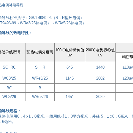
热电偶补偿导线
偿导线标准执行：GB/T4989-94（S．R型热电偶）
T9496-99
（WRe3/25热电偶）（WRe5/26热电偶）
偿导线的热电特性：
100
℃电势标称值
200℃电势标称值
补偿导线型号
配热电偶分度号
uv
uv
精密
SC RC
S R
645
1440
±10uv
WC3/25
WRe3/25
1145
2602
±20uv
BC
B
WC5/26
WRe5/26
1451
3089
偿导线规格：
速热电偶用0．4 x1．0毫米,一般用线芯1．0平方毫米，外径 5．1 x8．0毫米
5．6毫米。