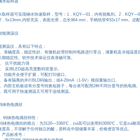
钢水取样器
水取样器可实现钢水快速取样，型号：1．KQY—01，内有脱氧剂。2．KQY—
32．5x13mm,内部充实，表面光滑，总长964 mm，手柄纸管Φ32x17 mm
智能测温仪
能测温仪，具有以下特点：
、
准确度高，稳定性好。有微机处理控制对电路进行零点，满量程及冷端温度
长期稳定性。软件技术保证仪表准确可靠。
、
抗干扰能力强
、
采用LED超高亮度数码管显示。
、
功能齐全便于扩展，可配打印接口。
、
备有隔离的并行BLD码输出；或4-20mA（1-5V）模拟量输出口。
、
内部主机板设有分度号转换短路子，每台表可配用2种不同分度号的热电偶。
、
既可用于快速测温又可用于连续测温。
钨铼热电偶丝
 、钨铼热电偶丝特性：
铼热电偶丝的熔点：为3120—3360℃，zui高可以使用到3000℃，它是zu
敏度高，不溶解于任何独立的酸，原料在中国储量丰富，价格便宜等优点。
、产品标准号：