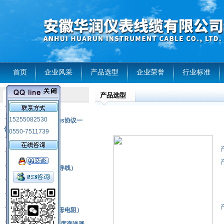
首页
企业风采
产品选型
企业荣誉
行业标准
产品选型
产品列表
风电温度传感器
15255082530
RS485通讯modbus协议一
体化现场智能仪表
0550-7511739
热电偶
压力式温度计
热电偶补偿电缆（导线）
振动传感器
热电阻
铂热电阻元件（云母电阻）