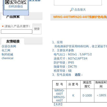
SBW系列一体化温度变送器
扫码加微信
双金属温度计
点击放大
产品搜索
WRNG-440T/WRN2G-440T裂解炉热电偶
友情链接
1、应用
仪器仪表网
热电偶保护管采用特殊结构，使之紧贴于
化工网
2、主要技术参数
制药机械
电气出口：M20x1．5,NPT1/2
chemical
连接尺寸：M27x2,NPT3/4
防护等级：IP65
隔爆等级：D‖CT6
精度等级：I级
3、型号及规格
选型：
测温范
热响应时
型 号
分 度 号
围℃
间
WRNG-
440T
＜180S
K
0-1000
WRN2G-
440T
【关闭】