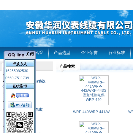
首页
企业风采
产品选型
企业荣誉
行业标准
产品搜索
产品列表
15255082530
风电温度传感器
0550-7511739
RS485通讯modbus协议一
体化现场智能仪表
热电偶
压力式温度计
热电偶补偿电缆（导线）
WRP-440/WRP-441/WRP-442/WRP-443S型铂铑热电偶WRP-440
振动传感器
热电阻