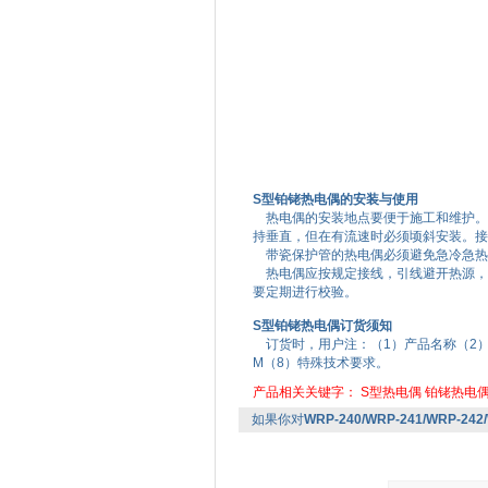
S型铂铑热电偶的安装与使用
热电偶的安装地点要便于施工和维护。应
持垂直，但在有流速时必须顷斜安装。接
带瓷保护管的热电偶必须避免急冷急热
热电偶应按规定接线，引线避开热源，
要定期进行校验。
S型铂铑热电偶订货须知
订货时，用户注：（1）产品名称（2）
M（8）特殊技术要求。
产品相关关键字：
S型热电偶
铂铑热电
如果你对
WRP-240/WRP-241/WRP-2