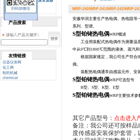
SBW系列一体化温度变送器
扫码加微信
WRP-240/WRP-241/WRP-242/WRP
双金属温度计
安徽华润主要生产热电偶、热电阻等一
产品搜索
系列、型谱。
S型铂铑热电偶
WRP概述
工业用装配式热电偶作为测量温度的
中从0℃到1800℃范围的液体、蒸
友情链接
根据国家规定，我公司生产符合IEC
仪器仪表网
偶。
化工网
装配热电偶通常由感温元件、安装
制药机械
chemical
S型铂铑热电偶
WRP可选型号
B型、S型、K型、E型
S型铂铑热电偶
WRP主要技术参
其它产品型号：
点击进入
备注：我公司还可按样品
度传感器安装保护套管，