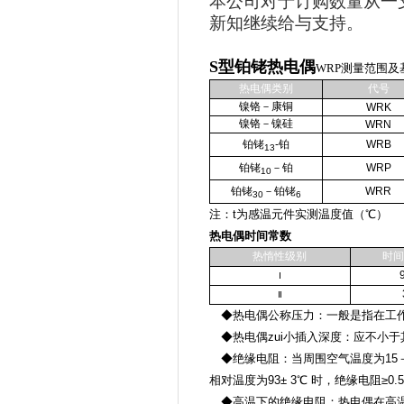
本公司对于订购数量从一
新知继续给与支持。
S型铂铑热电偶
WRP测量范围及
热电偶类别
代号
镍铬－康铜
WRK
镍铬－镍硅
WRN
铂铑
-铂
WRB
13
铂铑
－铂
WRP
10
铂铑
－铂铑
WRR
30
6
注：t为感温元件实测温度值（℃）
热电偶时间常数
热惰性级别
时间
Ⅰ
Ⅱ
◆热电偶公称压力：一般是指在工作
◆热电偶zui小插入深度：应不小于
◆绝缘电阻：当周围空气温度为15－
相对温度为93± 3℃ 时，绝缘电阻≥0.
◆高温下的绝缘电阻：热电偶在高温