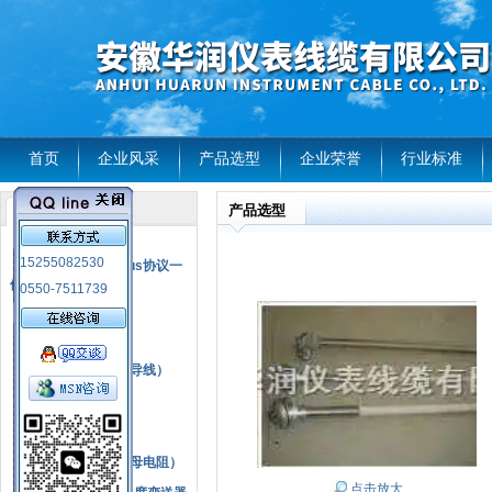
首页
企业风采
产品选型
企业荣誉
行业标准
产品选型
产品列表
风电温度传感器
15255082530
RS485通讯modbus协议一
体化现场智能仪表
0550-7511739
热电偶
压力式温度计
热电偶补偿电缆（导线）
振动传感器
热电阻
铂热电阻元件（云母电阻）
点击放大