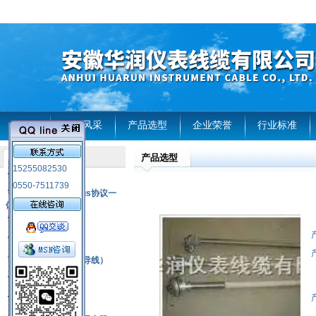
首页
企业风采
产品选型
企业荣誉
行业标准
产品选型
产品列表
15255082530
风电温度传感器
0550-7511739
RS485通讯modbus协议一
体化现场智能仪表
热电偶
压力式温度计
热电偶补偿电缆（导线）
振动传感器
热电阻