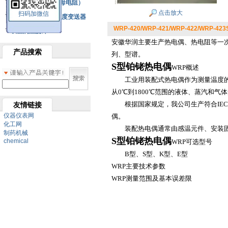
铂热电阻元件（云母电阻）
点击放大
扫码加微信
SBW系列一体化温度变送器
WRP-420/WRP-421/WRP-422/WRP-
双金属温度计
安徽华润主要生产热电偶、热电阻等一次
产品搜索
列、型谱。
S型铂铑热电偶
WRP概述
工业用装配式热电偶作为测量温度的变
从0℃到1800℃范围的液体、蒸汽和气
根据国家规定，我公司生产符合IEC标
友情链接
仪器仪表网
偶。
化工网
装配热电偶通常由感温元件、安装固
制药机械
S型铂铑热电偶
chemical
WRP可选型号
B型、S型、K型、E型
WRP主要技术参数
WRP测量范围及基本误差限