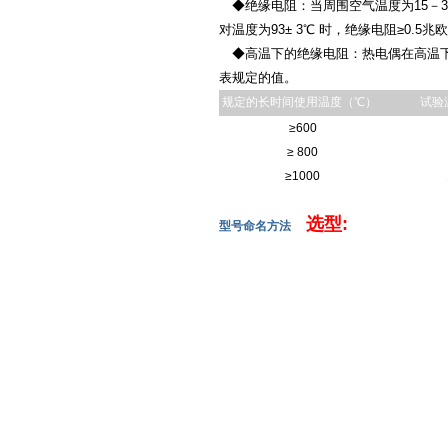
◆绝缘电阻：当周围空气温度为15－35
对温度为93± 3℃ 时，绝缘电阻≥0.5兆
◆高温下的绝缘电阻：热电偶在高温下
表规定的值。
规定的长时间使用温度（℃）
试验
≥600
≥ 800
≥1000
选型:
型号命名方法