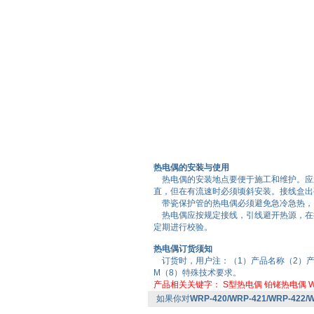
热电偶的安装与使用
热电偶的安装地点要便于施工和维护。应避
直，但在有流速时必须顷斜安装。接线盒出
带瓷保护管的热电偶必须避免急冷急热，
热电偶应按规定接线，引线避开热源，在
定期进行校验。
热电偶订货须知
订货时，用户注：（1）产品名称（2）产
M（8）特殊技术要求。
产品相关关键字：
S型热电偶
铂铑热电偶
W
如果你对
WRP-420/WRP-421/WRP-42