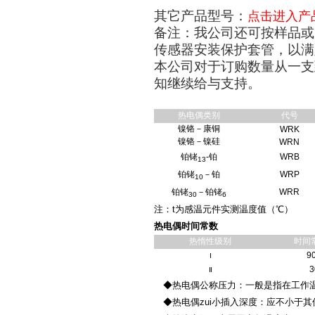
其它产品型号：
点击进入产
备注：我公司还可按样品或
传感器安装保护套管，以满
本公司对于订购数量从一支
知继续给与支持。
热电偶类别
代号
镍铬－康铜
WRK
镍铬－镍硅
WRN
铂铑
-铂
WRB
13
铂铑
－铂
WRP
10
铂铑
－铂铑
WRR
30
6
注：t为感温元件实测温度值（℃）
热电偶时间常数
热惰性级别
时间
9
Ⅰ
3
Ⅱ
◆热电偶公称压力：一般是指在工作温
◆热电偶zui小插入深度：应不小于其