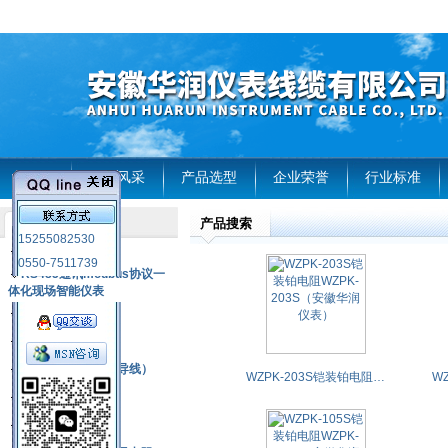
首页
企业风采
产品选型
企业荣誉
行业标准
产品搜索
产品列表
15255082530
风电温度传感器
0550-7511739
RS485通讯modbus协议一
体化现场智能仪表
热电偶
压力式温度计
热电偶补偿电缆（导线）
WZPK-203S铠装铂电阻WZPK-203S（安徽华润仪表）
振动传感器
热电阻