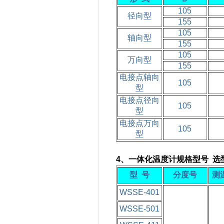
105
径向型
155
105
轴向型
155
105
万向型
155
电接点轴向
105
型
电接点径向
105
型
电接点万向
105
型
4、一体化温度计规格型号 选
型
号
分
度
号
测
WSSE-401
WSSE-501