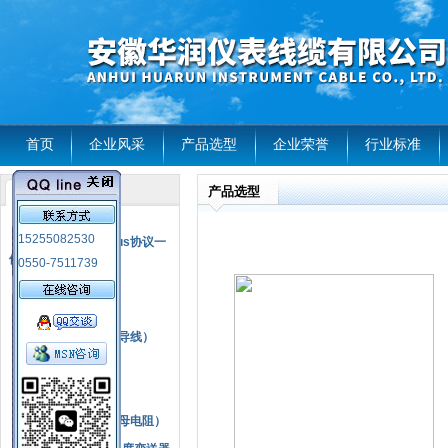
首页
企业风采
产品选型
企业荣誉
行业标准
产品选型
产品列表
风电温度传感器
15255082530
RS485通讯modbus协议一
体化现场智能仪表
0550-7511739
热电偶
压力式温度计
热电偶补偿电缆（导线）
振动传感器
热电阻
铂热电阻元件（云母电阻）