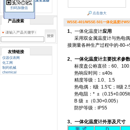
SBW系列一体化温度变送器
扫码加微信
双金属温度计
点击放大
产品搜索
WSSE-401/WSSE-501一体化温度计WSSE
1、
一体化温度计
应用
采用双金属温度计与热电偶/
接测量各种生产过程中的-80
友情链接
仪器仪表网
2、一体化温度计主要技术参
化工网
标度盘公称直径：60、100、
制药机械
chemical
热响应时间：≤40s
精度等级：1.0、1.5
热电偶：I级 1.5℃；II级 2.
热电阻：* ±（0.15+0.005It
B 级 ±（0.30+0.005）
防护等级：IP55
3、一体化温度计外形及尺寸
形
式
D