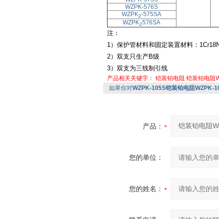
WZPK-576S
WZPK
-575SA
2
WZPK
576SA
2
注：
1）保护管材料和固定装置材料：1Cr18N
2）双支只生产B级
3）双支为三线制引线
产品相关关键字：
铠装铂电阻
铠装铂电阻WZ
如果你对
WZPK-105S铠装铂电阻WZPK
产品：
您的单位：
您的姓名：