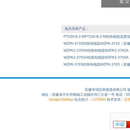
相关同类产品：
PT100-B-2-MPT100-B-2-M铂热电阻温度
WZPK-473S铠装铂电阻WZPK-473S（
WZPK2-376SA铠装铂电阻WZPK2-376
WZPK2-375SA铠装铂电阻WZPK2-375
WZPK-376S铠装铂电阻WZPK-376S（
安徽华润仪表线缆有限公司 
地址：安徽省天长市铜城工业园区纬三大道一号 电话：0550-75
GoogleSiteMap
站点统计：
1478994
技术支持：
仪