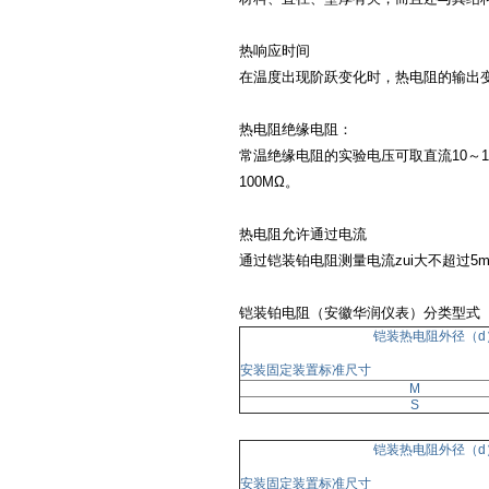
热响应时间
在温度出现阶跃变化时，热电阻的输出
热电阻绝缘电阻：
常温绝缘电阻的实验电压可取直流
10
100MΩ。
热电阻允许通过电流
通过铠装铂电阻测量电流zui大不超过
5
铠装铂电阻（安徽华润仪表）分类型式
铠装热电阻外径（d
安装固定装置标准尺寸
M
S
铠装热电阻外径（d
安装固定装置标准尺寸