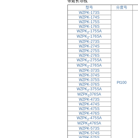
带延长导线
型号
分度号
WZPK-173S
WZPK-174S
WZPK-175S
WZPK-176S
WZPK
-175SA
2
WZPK
-176SA
2
WZPK-273S
WZPK-274S
WZPK-275S
WZPK-276S
WZPK
-275SA
2
WZPK
-276SA
2
WZPK-373S
WZPK-374S
WZPK-375S
Pt100
WZPK-376S
WZPK
-375SA
2
WZPK
376SA
2
WZPK-473S
WZPK-474S
WZPK-475S
WZPK-476S
WZPK
-475SA
2
WZPK
476SA
2
WZPK-573S
WZPK-574S
WZPK-575S