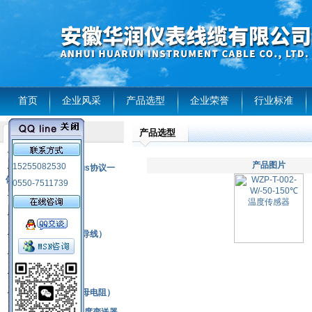
首页
企业风采
产品选型
企业荣誉
行业标准
产品选型
产品列表
风电温度传感器
产品图片
15255082530
RS485通讯modbus协议一
体化现场智能仪表
0550-7511739
热电偶
压力式温度计
热电偶补偿电缆（导线）
振动传感器
热电阻
铂热电阻元件（云母电阻）