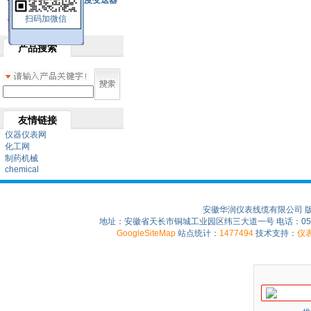
SBW系列一体化温度变送器
扫码加微信
双金属温度计
产品搜索
友情链接
仪器仪表网
化工网
制药机械
chemical
安徽华润仪表线缆有限公司 
地址：安徽省天长市铜城工业园区纬三大道一号 电话：0550-75
GoogleSiteMap
站点统计：
1477494
技术支持：
仪