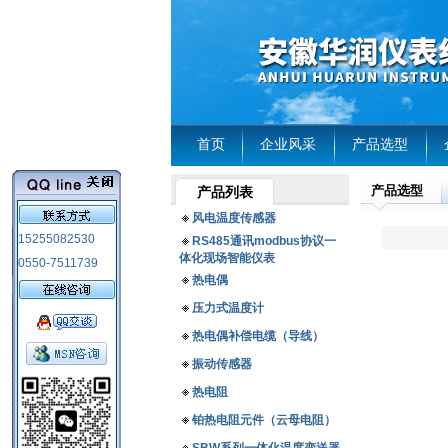
首页
企业风采
产品选型
产品选型
产品列表
风电温度传感器
15255082530
RS485通讯modbus协议一
体化现场智能仪表
0550-7511739
热电偶
压力式温度计
热电偶补偿电缆（导线）
振动传感器
热电阻
铂热电阻元件（云母电阻）